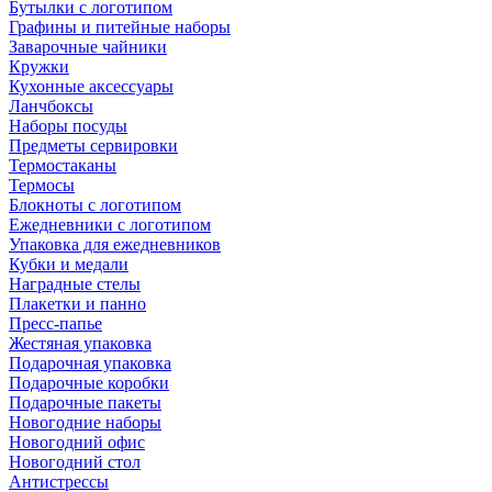
Бутылки с логотипом
Графины и питейные наборы
Заварочные чайники
Кружки
Кухонные аксессуары
Ланчбоксы
Наборы посуды
Предметы сервировки
Термостаканы
Термосы
Блокноты с логотипом
Ежедневники с логотипом
Упаковка для ежедневников
Кубки и медали
Наградные стелы
Плакетки и панно
Пресс-папье
Жестяная упаковка
Подарочная упаковка
Подарочные коробки
Подарочные пакеты
Новогодние наборы
Новогодний офис
Новогодний стол
Антистрессы