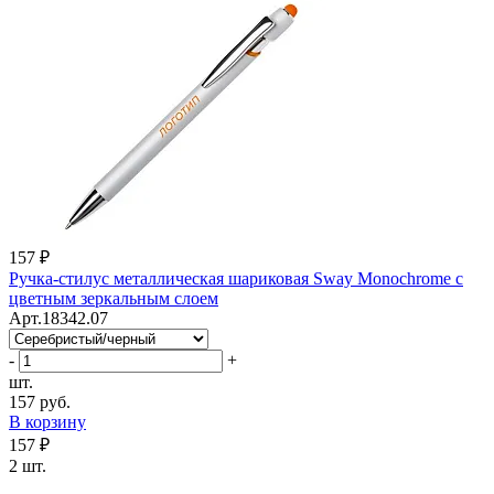
157 ₽
Ручка-стилус металлическая шариковая Sway Monochrome с
цветным зеркальным слоем
Арт.18342.07
-
+
шт.
157 руб.
В корзину
157 ₽
2 шт.