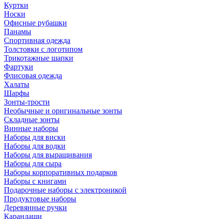
Куртки
Носки
Офисные рубашки
Панамы
Спортивная одежда
Толстовки с логотипом
Трикотажные шапки
Фартуки
Флисовая одежда
Халаты
Шарфы
Зонты-трости
Необычные и оригинальные зонты
Складные зонты
Винные наборы
Наборы для виски
Наборы для водки
Наборы для выращивания
Наборы для сыра
Наборы корпоративных подарков
Наборы с книгами
Подарочные наборы с электроникой
Продуктовые наборы
Деревянные ручки
Карандаши