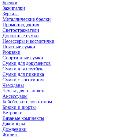
Брелки
Зажигалки
Зеркала
Металлические брелки
Промопродукция
Светоотражатели
Дорожные сумки
Несессеры и косметички
Поясные сумки
Рюкзаки
Спортивные сумки
Сумки для документов
Сумки для ноутбука
Сумки для пикника
Сумки с логотипом
Чемоданы
Чехлы для планшета
Аксессуары
Бейсболки с логотипом
Брюки и шорты
Ветровки
Вязаные комплекты
Джемперы
Дождевики
Жилеты