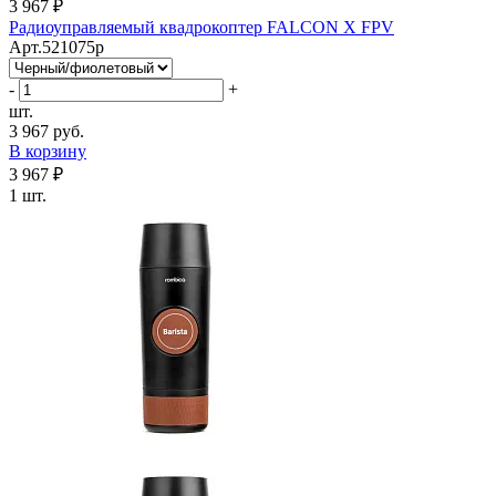
3 967 ₽
Радиоуправляемый квадрокоптер FALCON X FPV
Арт.521075p
-
+
шт.
3 967 руб.
В корзину
3 967 ₽
1 шт.