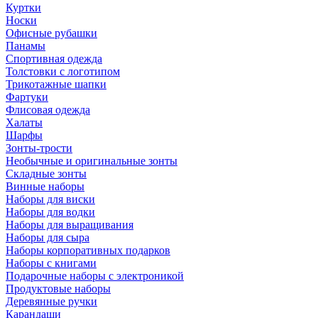
Куртки
Носки
Офисные рубашки
Панамы
Спортивная одежда
Толстовки с логотипом
Трикотажные шапки
Фартуки
Флисовая одежда
Халаты
Шарфы
Зонты-трости
Необычные и оригинальные зонты
Складные зонты
Винные наборы
Наборы для виски
Наборы для водки
Наборы для выращивания
Наборы для сыра
Наборы корпоративных подарков
Наборы с книгами
Подарочные наборы с электроникой
Продуктовые наборы
Деревянные ручки
Карандаши