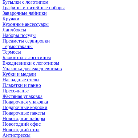
Бутылки с логотипом
Графины и питейные наборы
Заварочные чайники
Кружки
Кухонные аксессуары
Ланчбоксы
Наборы посуды
Предметы сервировки
Термостаканы
Термосы
Блокноты с логотипом
Ежедневники с логотипом
Упаковка для ежедневников
Кубки и медали
Наградные стелы
Плакетки и панно
Пресс-папье
Жестяная упаковка
Подарочная упаковка
Подарочные коробки
Подарочные пакеты
Новогодние наборы
Новогодний офис
Новогодний стол
Антистрессы