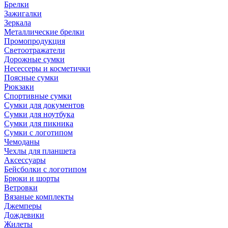
Брелки
Зажигалки
Зеркала
Металлические брелки
Промопродукция
Светоотражатели
Дорожные сумки
Несессеры и косметички
Поясные сумки
Рюкзаки
Спортивные сумки
Сумки для документов
Сумки для ноутбука
Сумки для пикника
Сумки с логотипом
Чемоданы
Чехлы для планшета
Аксессуары
Бейсболки с логотипом
Брюки и шорты
Ветровки
Вязаные комплекты
Джемперы
Дождевики
Жилеты