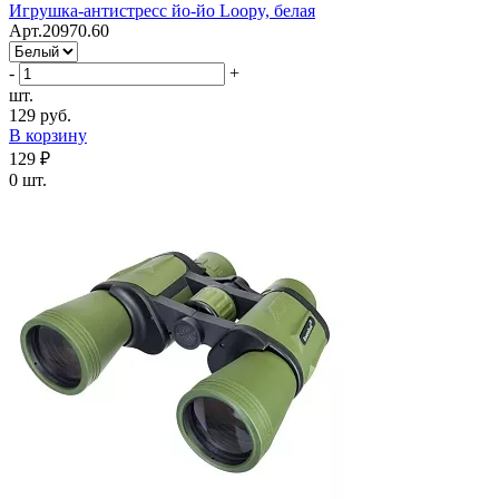
Игрушка-антистресс йо-йо Loopy, белая
Арт.20970.60
-
+
шт.
129 руб.
В корзину
129 ₽
0 шт.