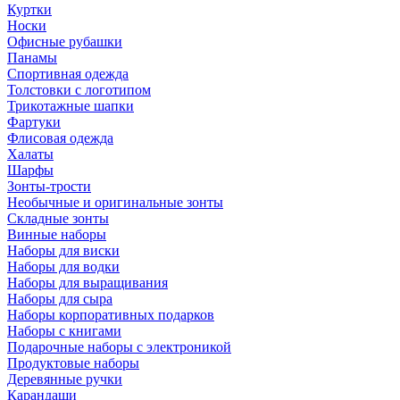
Куртки
Носки
Офисные рубашки
Панамы
Спортивная одежда
Толстовки с логотипом
Трикотажные шапки
Фартуки
Флисовая одежда
Халаты
Шарфы
Зонты-трости
Необычные и оригинальные зонты
Складные зонты
Винные наборы
Наборы для виски
Наборы для водки
Наборы для выращивания
Наборы для сыра
Наборы корпоративных подарков
Наборы с книгами
Подарочные наборы с электроникой
Продуктовые наборы
Деревянные ручки
Карандаши