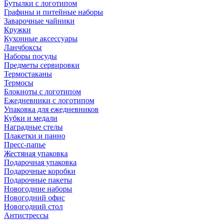
Бутылки с логотипом
Графины и питейные наборы
Заварочные чайники
Кружки
Кухонные аксессуары
Ланчбоксы
Наборы посуды
Предметы сервировки
Термостаканы
Термосы
Блокноты с логотипом
Ежедневники с логотипом
Упаковка для ежедневников
Кубки и медали
Наградные стелы
Плакетки и панно
Пресс-папье
Жестяная упаковка
Подарочная упаковка
Подарочные коробки
Подарочные пакеты
Новогодние наборы
Новогодний офис
Новогодний стол
Антистрессы