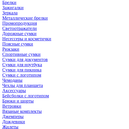
Брелки
Зажигалки
Зеркала
Металлические брелки
Промопродукция
Светоотражатели
Дорожные сумки
Несессеры и косметички
Поясные сумки
Рюкзаки
Спортивные сумки
Сумки для документов
Сумки для ноутбука
Сумки для пикника
Сумки с логотипом
Чемоданы
Чехлы для планшета
Аксессуары
Бейсболки с логотипом
Брюки и шорты
Ветровки
Вязаные комплекты
Джемперы
Дождевики
Жилеты