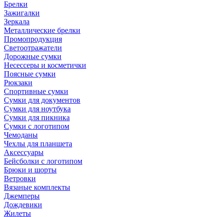
Брелки
Зажигалки
Зеркала
Металлические брелки
Промопродукция
Светоотражатели
Дорожные сумки
Несессеры и косметички
Поясные сумки
Рюкзаки
Спортивные сумки
Сумки для документов
Сумки для ноутбука
Сумки для пикника
Сумки с логотипом
Чемоданы
Чехлы для планшета
Аксессуары
Бейсболки с логотипом
Брюки и шорты
Ветровки
Вязаные комплекты
Джемперы
Дождевики
Жилеты