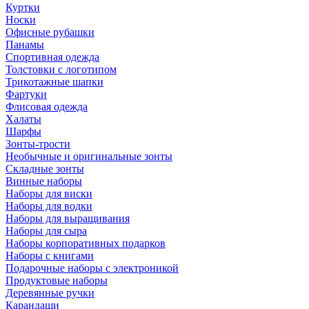
Куртки
Носки
Офисные рубашки
Панамы
Спортивная одежда
Толстовки с логотипом
Трикотажные шапки
Фартуки
Флисовая одежда
Халаты
Шарфы
Зонты-трости
Необычные и оригинальные зонты
Складные зонты
Винные наборы
Наборы для виски
Наборы для водки
Наборы для выращивания
Наборы для сыра
Наборы корпоративных подарков
Наборы с книгами
Подарочные наборы с электроникой
Продуктовые наборы
Деревянные ручки
Карандаши