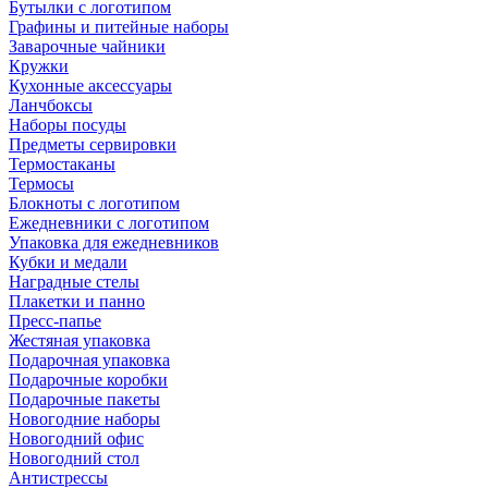
Бутылки с логотипом
Графины и питейные наборы
Заварочные чайники
Кружки
Кухонные аксессуары
Ланчбоксы
Наборы посуды
Предметы сервировки
Термостаканы
Термосы
Блокноты с логотипом
Ежедневники с логотипом
Упаковка для ежедневников
Кубки и медали
Наградные стелы
Плакетки и панно
Пресс-папье
Жестяная упаковка
Подарочная упаковка
Подарочные коробки
Подарочные пакеты
Новогодние наборы
Новогодний офис
Новогодний стол
Антистрессы