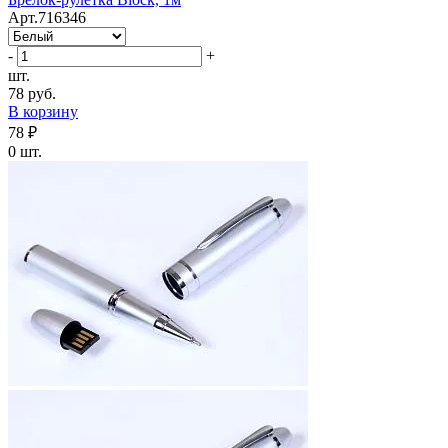
Арт.716346
-
+
шт.
78 руб.
В корзину
78 ₽
0 шт.