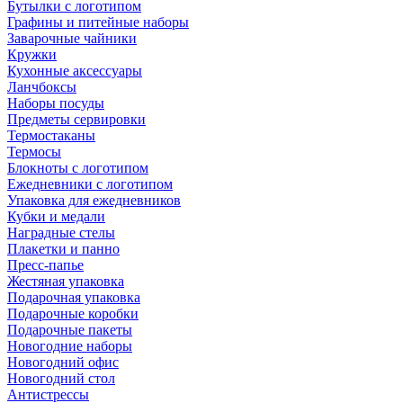
Бутылки с логотипом
Графины и питейные наборы
Заварочные чайники
Кружки
Кухонные аксессуары
Ланчбоксы
Наборы посуды
Предметы сервировки
Термостаканы
Термосы
Блокноты с логотипом
Ежедневники с логотипом
Упаковка для ежедневников
Кубки и медали
Наградные стелы
Плакетки и панно
Пресс-папье
Жестяная упаковка
Подарочная упаковка
Подарочные коробки
Подарочные пакеты
Новогодние наборы
Новогодний офис
Новогодний стол
Антистрессы