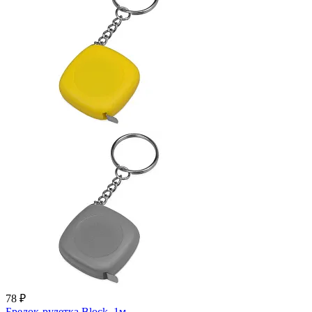
78 ₽
Брелок-рулетка Block, 1м