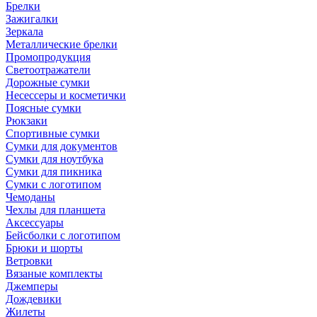
Брелки
Зажигалки
Зеркала
Металлические брелки
Промопродукция
Светоотражатели
Дорожные сумки
Несессеры и косметички
Поясные сумки
Рюкзаки
Спортивные сумки
Сумки для документов
Сумки для ноутбука
Сумки для пикника
Сумки с логотипом
Чемоданы
Чехлы для планшета
Аксессуары
Бейсболки с логотипом
Брюки и шорты
Ветровки
Вязаные комплекты
Джемперы
Дождевики
Жилеты