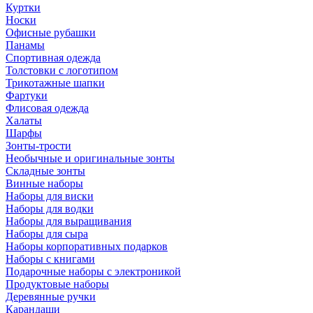
Куртки
Носки
Офисные рубашки
Панамы
Спортивная одежда
Толстовки с логотипом
Трикотажные шапки
Фартуки
Флисовая одежда
Халаты
Шарфы
Зонты-трости
Необычные и оригинальные зонты
Складные зонты
Винные наборы
Наборы для виски
Наборы для водки
Наборы для выращивания
Наборы для сыра
Наборы корпоративных подарков
Наборы с книгами
Подарочные наборы с электроникой
Продуктовые наборы
Деревянные ручки
Карандаши