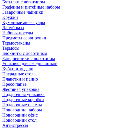
Бутылки с логотипом
Графины и питейные наборы
Заварочные чайники
Кружки
Кухонные аксессуары
Ланчбоксы
Наборы посуды
Предметы сервировки
Термостаканы
Термосы
Блокноты с логотипом
Ежедневники с логотипом
Упаковка для ежедневников
Кубки и медали
Наградные стелы
Плакетки и панно
Пресс-папье
Жестяная упаковка
Подарочная упаковка
Подарочные коробки
Подарочные пакеты
Новогодние наборы
Новогодний офис
Новогодний стол
Антистрессы