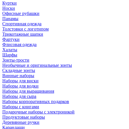
Куртки
Носки
Офисные рубашки
Панамы
Спортивная одежда
Толстовки с логотипом
Трикотажные шапки
Фартуки
Флисовая одежда
Халаты
Шарфы
Зонты-трости
Необычные и оригинальные зонты
Складные зонты
Винные наборы
Наборы для виски
Наборы для водки
Наборы для выращивания
Наборы для сыра
Наборы корпоративных подарков
Наборы с книгами
Подарочные наборы с электроникой
Продуктовые наборы
Деревянные ручки
Карандаши