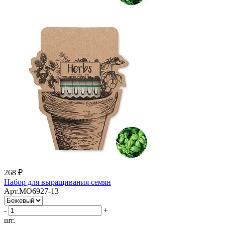
268 ₽
Набор для выращивания семян
Арт.MO6927-13
-
+
шт.