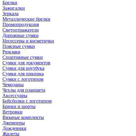
Брелки
Зажигалки
Зеркала
Металлические брелки
Промопродукция
Светоотражатели
Дорожные сумки
Несессеры и косметички
Поясные сумки
Рюкзаки
Спортивные сумки
Сумки для документов
Сумки для ноутбука
Сумки для пикника
Сумки с логотипом
Чемоданы
Чехлы для планшета
Аксессуары
Бейсболки с логотипом
Брюки и шорты
Ветровки
Вязаные комплекты
Джемперы
Дождевики
Жилеты