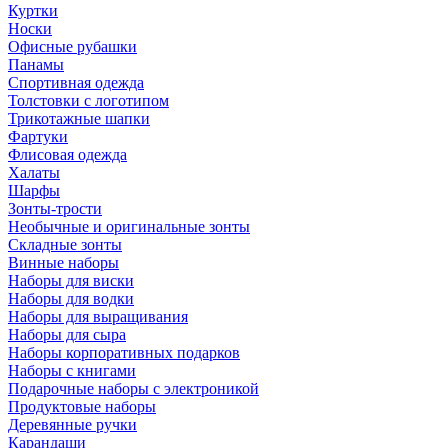
Куртки
Носки
Офисные рубашки
Панамы
Спортивная одежда
Толстовки с логотипом
Трикотажные шапки
Фартуки
Флисовая одежда
Халаты
Шарфы
Зонты-трости
Необычные и оригинальные зонты
Складные зонты
Винные наборы
Наборы для виски
Наборы для водки
Наборы для выращивания
Наборы для сыра
Наборы корпоративных подарков
Наборы с книгами
Подарочные наборы с электроникой
Продуктовые наборы
Деревянные ручки
Карандаши