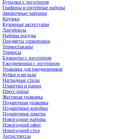
Бутылки с логотипом
Графины и питейные наборы
Заварочные чайники
Кружки
Кухонные аксессуары
Ланчбоксы
Наборы посуды
Предметы сервировки
Термостаканы
Термосы
Блокноты с логотипом
Ежедневники с логотипом
Упаковка для ежедневников
Кубки и медали
Наградные стелы
Плакетки и панно
Пресс-папье
Жестяная упаковка
Подарочная упаковка
Подарочные коробки
Подарочные пакеты
Новогодние наборы
Новогодний офис
Новогодний стол
Антистрессы