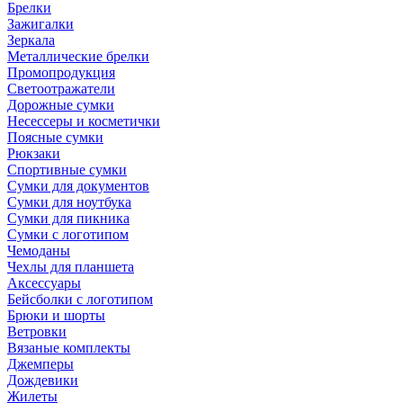
Брелки
Зажигалки
Зеркала
Металлические брелки
Промопродукция
Светоотражатели
Дорожные сумки
Несессеры и косметички
Поясные сумки
Рюкзаки
Спортивные сумки
Сумки для документов
Сумки для ноутбука
Сумки для пикника
Сумки с логотипом
Чемоданы
Чехлы для планшета
Аксессуары
Бейсболки с логотипом
Брюки и шорты
Ветровки
Вязаные комплекты
Джемперы
Дождевики
Жилеты