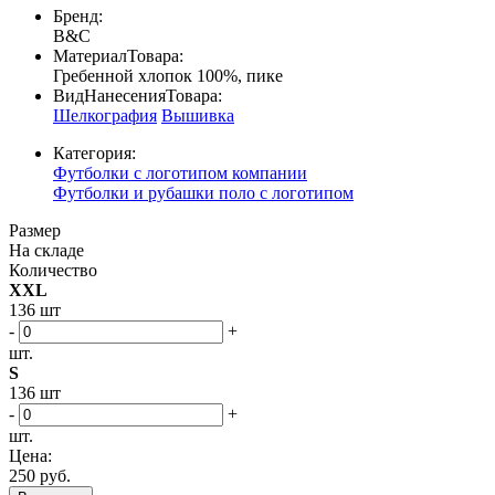
Бренд:
B&C
МатериалТовара:
Гребенной хлопок 100%, пике
ВидНанесенияТовара:
Шелкография
Вышивка
Категория:
Футболки с логотипом компании
Футболки и рубашки поло с логотипом
Размер
На складе
Количество
XXL
136 шт
-
+
шт.
S
136 шт
-
+
шт.
Цена:
250 руб.