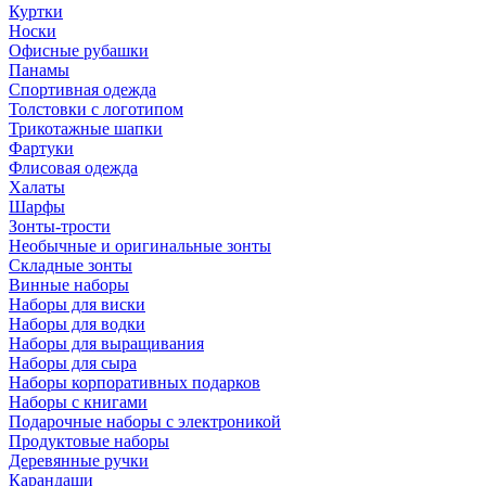
Куртки
Носки
Офисные рубашки
Панамы
Спортивная одежда
Толстовки с логотипом
Трикотажные шапки
Фартуки
Флисовая одежда
Халаты
Шарфы
Зонты-трости
Необычные и оригинальные зонты
Складные зонты
Винные наборы
Наборы для виски
Наборы для водки
Наборы для выращивания
Наборы для сыра
Наборы корпоративных подарков
Наборы с книгами
Подарочные наборы с электроникой
Продуктовые наборы
Деревянные ручки
Карандаши