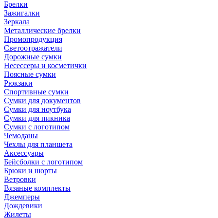
Брелки
Зажигалки
Зеркала
Металлические брелки
Промопродукция
Светоотражатели
Дорожные сумки
Несессеры и косметички
Поясные сумки
Рюкзаки
Спортивные сумки
Сумки для документов
Сумки для ноутбука
Сумки для пикника
Сумки с логотипом
Чемоданы
Чехлы для планшета
Аксессуары
Бейсболки с логотипом
Брюки и шорты
Ветровки
Вязаные комплекты
Джемперы
Дождевики
Жилеты