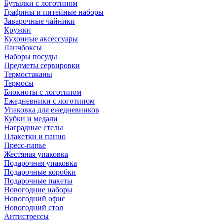
Бутылки с логотипом
Графины и питейные наборы
Заварочные чайники
Кружки
Кухонные аксессуары
Ланчбоксы
Наборы посуды
Предметы сервировки
Термостаканы
Термосы
Блокноты с логотипом
Ежедневники с логотипом
Упаковка для ежедневников
Кубки и медали
Наградные стелы
Плакетки и панно
Пресс-папье
Жестяная упаковка
Подарочная упаковка
Подарочные коробки
Подарочные пакеты
Новогодние наборы
Новогодний офис
Новогодний стол
Антистрессы