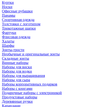
Куртки
Носки
Офисные рубашки
Панамы
Спортивная одежда
Толстовки с логотипом
Трикотажные шапки
Фартуки
Флисовая одежда
Халаты
Шарфы
Зонты-трости
Необычные и оригинальные зонты
Складные зонты
Винные наборы
Наборы для виски
Наборы для водки
Наборы для выращивания
Наборы для сыра
Наборы корпоративных подарков
Наборы с книгами
Подарочные наборы с электроникой
Продуктовые наборы
Деревянные ручки
Карандаши