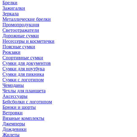
Брелки
Зажигалки
Зеркала
Металлические брелки
Промопродукция
Светоотражатели
Дорожные сумки
Несессеры и косметички
Поясные сумки
Рюкзаки
Спортивные сумки
Сумки для документов
Сумки для ноутбука
Сумки для пикника
Сумки с логотипом
Чемоданы
Чехлы для планшета
Аксессуары
Бейсболки с логотипом
Брюки и шорты
Ветровки
Вязаные комплекты
Джемперы
Дождевики
Жилеты