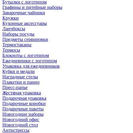
Бутылки с логотипом
Графины и питейные наборы
Заварочные чайники
Кружки
Кухонные аксессуары
Ланчбоксы
Наборы посуды
Предметы сервировки
Термостаканы
Термосы
Блокноты с логотипом
Ежедневники с логотипом
Упаковка для ежедневников
Кубки и медали
Наградные стелы
Плакетки и панно
Пресс-папье
Жестяная упаковка
Подарочная упаковка
Подарочные коробки
Подарочные пакеты
Новогодние наборы
Новогодний офис
Новогодний стол
Антистрессы