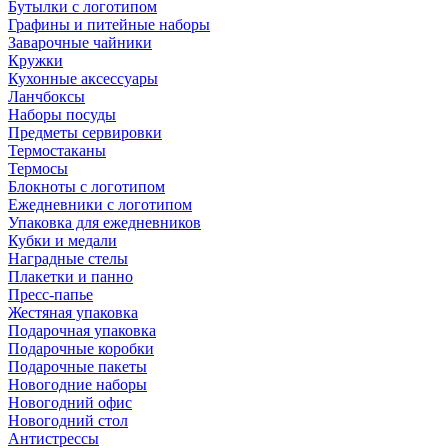
Бутылки с логотипом
Графины и питейные наборы
Заварочные чайники
Кружки
Кухонные аксессуары
Ланчбоксы
Наборы посуды
Предметы сервировки
Термостаканы
Термосы
Блокноты с логотипом
Ежедневники с логотипом
Упаковка для ежедневников
Кубки и медали
Наградные стелы
Плакетки и панно
Пресс-папье
Жестяная упаковка
Подарочная упаковка
Подарочные коробки
Подарочные пакеты
Новогодние наборы
Новогодний офис
Новогодний стол
Антистрессы