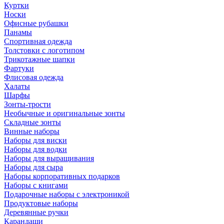
Куртки
Носки
Офисные рубашки
Панамы
Спортивная одежда
Толстовки с логотипом
Трикотажные шапки
Фартуки
Флисовая одежда
Халаты
Шарфы
Зонты-трости
Необычные и оригинальные зонты
Складные зонты
Винные наборы
Наборы для виски
Наборы для водки
Наборы для выращивания
Наборы для сыра
Наборы корпоративных подарков
Наборы с книгами
Подарочные наборы с электроникой
Продуктовые наборы
Деревянные ручки
Карандаши