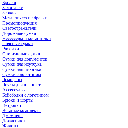
Брелки
Зажигалки
Зеркала
Металлические брелки
Промопродукция
Светоотражатели
Дорожные сумки
Несессеры и косметички
Поясные сумки
Рюкзаки
Спортивные сумки
Сумки для документов
Сумки для ноутбука
Сумки для пикника
Сумки с логотипом
Чемоданы
Чехлы для планшета
Аксессуары
Бейсболки с логотипом
Брюки и шорты
Ветровки
Вязаные комплекты
Джемперы
Дождевики
Жилеты