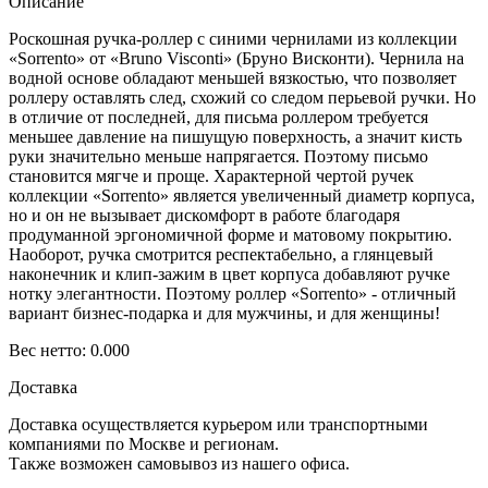
Описание
Роскошная ручка-роллер с синими чернилами из коллекции
«Sorrento» от «Bruno Visconti» (Бруно Висконти). Чернила на
водной основе обладают меньшей вязкостью, что позволяет
роллеру оставлять след, схожий со следом перьевой ручки. Но
в отличие от последней, для письма роллером требуется
меньшее давление на пишущую поверхность, а значит кисть
руки значительно меньше напрягается. Поэтому письмо
становится мягче и проще. Характерной чертой ручек
коллекции «Sorrento» является увеличенный диаметр корпуса,
но и он не вызывает дискомфорт в работе благодаря
продуманной эргономичной форме и матовому покрытию.
Наоборот, ручка смотрится респектабельно, а глянцевый
наконечник и клип-зажим в цвет корпуса добавляют ручке
нотку элегантности. Поэтому роллер «Sorrento» - отличный
вариант бизнес-подарка и для мужчины, и для женщины!
Вес нетто: 0.000
Доставка
Доставка осуществляется курьером или транспортными
компаниями по Москве и регионам.
Также возможен самовывоз из нашего офиса.