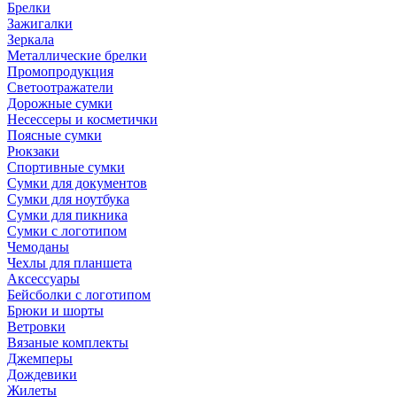
Брелки
Зажигалки
Зеркала
Металлические брелки
Промопродукция
Светоотражатели
Дорожные сумки
Несессеры и косметички
Поясные сумки
Рюкзаки
Спортивные сумки
Сумки для документов
Сумки для ноутбука
Сумки для пикника
Сумки с логотипом
Чемоданы
Чехлы для планшета
Аксессуары
Бейсболки с логотипом
Брюки и шорты
Ветровки
Вязаные комплекты
Джемперы
Дождевики
Жилеты