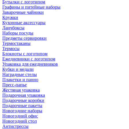
Бутылки с логотипом
Графины и питейные наборы
Заварочные чайники
Кружки
Кухонные аксессуары
Ланчбоксы
Наборы посуды
Предметы сервировки
Термостаканы
Термосы
Блокноты с логотипом
Ежедневники с логотипом
Упаковка для ежедневников
Кубки и медали
Наградные стелы
Плакетки и панно
Пресс-папье
Жестяная упаковка
Подарочная упаковка
Подарочные коробки
Подарочные пакеты
Новогодние наборы
Новогодний офис
Новогодний стол
Антистрессы