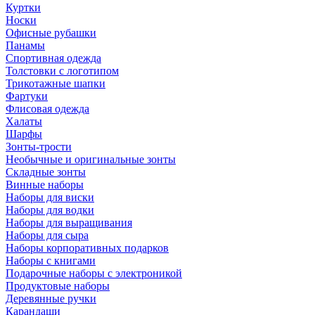
Куртки
Носки
Офисные рубашки
Панамы
Спортивная одежда
Толстовки с логотипом
Трикотажные шапки
Фартуки
Флисовая одежда
Халаты
Шарфы
Зонты-трости
Необычные и оригинальные зонты
Складные зонты
Винные наборы
Наборы для виски
Наборы для водки
Наборы для выращивания
Наборы для сыра
Наборы корпоративных подарков
Наборы с книгами
Подарочные наборы с электроникой
Продуктовые наборы
Деревянные ручки
Карандаши