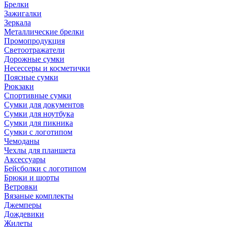
Брелки
Зажигалки
Зеркала
Металлические брелки
Промопродукция
Светоотражатели
Дорожные сумки
Несессеры и косметички
Поясные сумки
Рюкзаки
Спортивные сумки
Сумки для документов
Сумки для ноутбука
Сумки для пикника
Сумки с логотипом
Чемоданы
Чехлы для планшета
Аксессуары
Бейсболки с логотипом
Брюки и шорты
Ветровки
Вязаные комплекты
Джемперы
Дождевики
Жилеты