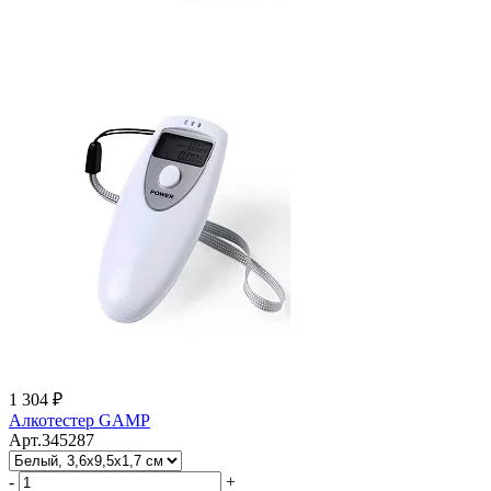
1 304 ₽
Алкотестер GAMP
Арт.345287
-
+