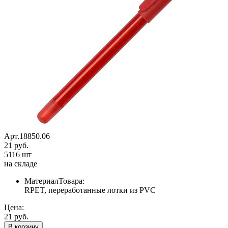
Арт.18850.06
21 руб.
5116 шт
на складе
МатериалТовара:
RPET, переработанные лотки из PVC
Цена:
21 руб.
В корзину