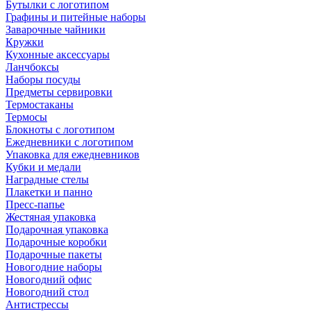
Бутылки с логотипом
Графины и питейные наборы
Заварочные чайники
Кружки
Кухонные аксессуары
Ланчбоксы
Наборы посуды
Предметы сервировки
Термостаканы
Термосы
Блокноты с логотипом
Ежедневники с логотипом
Упаковка для ежедневников
Кубки и медали
Наградные стелы
Плакетки и панно
Пресс-папье
Жестяная упаковка
Подарочная упаковка
Подарочные коробки
Подарочные пакеты
Новогодние наборы
Новогодний офис
Новогодний стол
Антистрессы