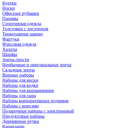
Куртки
Носки
Офисные рубашки
Панамы
Спортивная одежда
Толстовки с логотипом
Трикотажные шапки
Фартуки
Флисовая одежда
Халаты
Шарфы
Зонты-трости
Необычные и оригинальные зонты
Складные зонты
Винные наборы
Наборы для виски
Наборы для водки
Наборы для выращивания
Наборы для сыра
Наборы корпоративных подарков
Наборы с книгами
Подарочные наборы с электроникой
Продуктовые наборы
Деревянные ручки
Карандаши