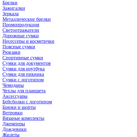
Брелки
Зажигалки
Зеркала
Металлические брелки
Промопродукция
Светоотражатели
Дорожные сумки
Несессеры и косметички
Поясные сумки
Рюкзаки
Спортивные сумки
Сумки для документов
Сумки для ноутбука
Сумки для пикника
Сумки с логотипом
Чемоданы
Чехлы для планшета
Аксессуары
Бейсболки с логотипом
Брюки и шорты
Ветровки
Вязаные комплекты
Джемперы
Дождевики
Жилеты