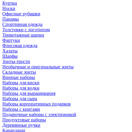
Куртки
Носки
Офисные рубашки
Панамы
Спортивная одежда
Толстовки с логотипом
Трикотажные шапки
Фартуки
Флисовая одежда
Халаты
Шарфы
Зонты-трости
Необычные и оригинальные зонты
Складные зонты
Винные наборы
Наборы для виски
Наборы для водки
Наборы для выращивания
Наборы для сыра
Наборы корпоративных подарков
Наборы с книгами
Подарочные наборы с электроникой
Продуктовые наборы
Деревянные ручки
Карандаши