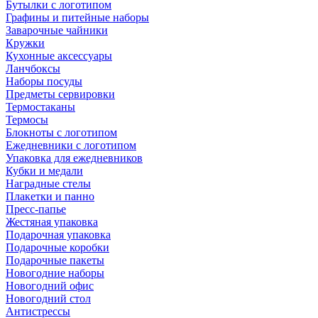
Бутылки с логотипом
Графины и питейные наборы
Заварочные чайники
Кружки
Кухонные аксессуары
Ланчбоксы
Наборы посуды
Предметы сервировки
Термостаканы
Термосы
Блокноты с логотипом
Ежедневники с логотипом
Упаковка для ежедневников
Кубки и медали
Наградные стелы
Плакетки и панно
Пресс-папье
Жестяная упаковка
Подарочная упаковка
Подарочные коробки
Подарочные пакеты
Новогодние наборы
Новогодний офис
Новогодний стол
Антистрессы