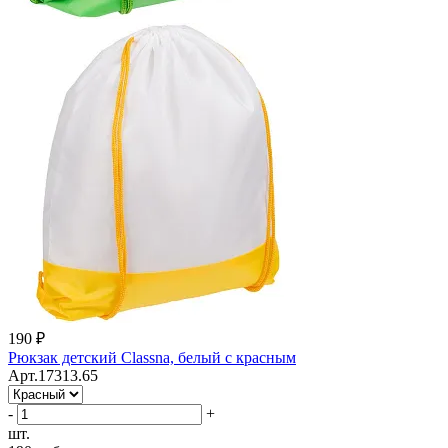
190 ₽
Рюкзак детский Classna, белый с красным
Арт.17313.65
-
+
шт.