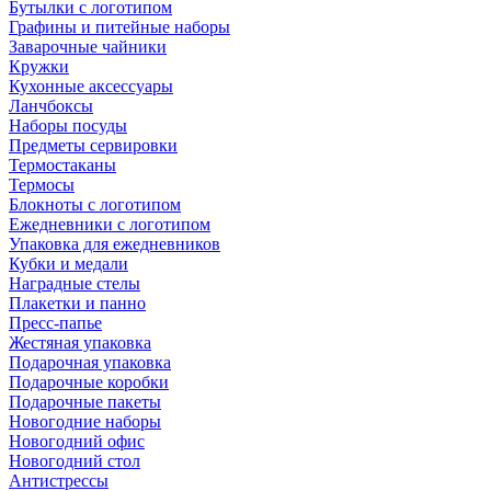
Бутылки с логотипом
Графины и питейные наборы
Заварочные чайники
Кружки
Кухонные аксессуары
Ланчбоксы
Наборы посуды
Предметы сервировки
Термостаканы
Термосы
Блокноты с логотипом
Ежедневники с логотипом
Упаковка для ежедневников
Кубки и медали
Наградные стелы
Плакетки и панно
Пресс-папье
Жестяная упаковка
Подарочная упаковка
Подарочные коробки
Подарочные пакеты
Новогодние наборы
Новогодний офис
Новогодний стол
Антистрессы