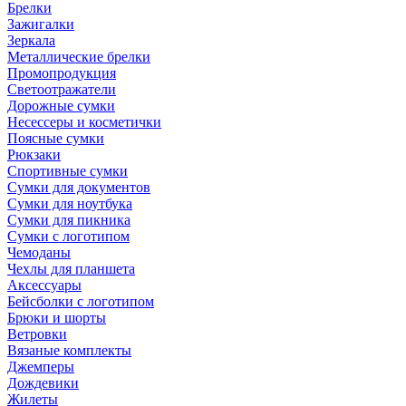
Брелки
Зажигалки
Зеркала
Металлические брелки
Промопродукция
Светоотражатели
Дорожные сумки
Несессеры и косметички
Поясные сумки
Рюкзаки
Спортивные сумки
Сумки для документов
Сумки для ноутбука
Сумки для пикника
Сумки с логотипом
Чемоданы
Чехлы для планшета
Аксессуары
Бейсболки с логотипом
Брюки и шорты
Ветровки
Вязаные комплекты
Джемперы
Дождевики
Жилеты