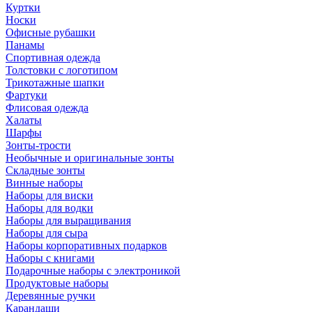
Куртки
Носки
Офисные рубашки
Панамы
Спортивная одежда
Толстовки с логотипом
Трикотажные шапки
Фартуки
Флисовая одежда
Халаты
Шарфы
Зонты-трости
Необычные и оригинальные зонты
Складные зонты
Винные наборы
Наборы для виски
Наборы для водки
Наборы для выращивания
Наборы для сыра
Наборы корпоративных подарков
Наборы с книгами
Подарочные наборы с электроникой
Продуктовые наборы
Деревянные ручки
Карандаши