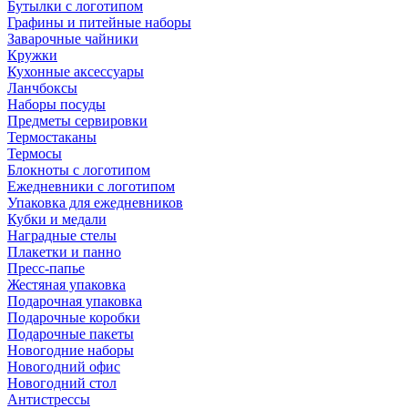
Бутылки с логотипом
Графины и питейные наборы
Заварочные чайники
Кружки
Кухонные аксессуары
Ланчбоксы
Наборы посуды
Предметы сервировки
Термостаканы
Термосы
Блокноты с логотипом
Ежедневники с логотипом
Упаковка для ежедневников
Кубки и медали
Наградные стелы
Плакетки и панно
Пресс-папье
Жестяная упаковка
Подарочная упаковка
Подарочные коробки
Подарочные пакеты
Новогодние наборы
Новогодний офис
Новогодний стол
Антистрессы