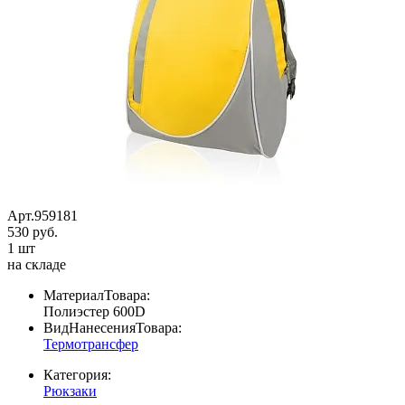
Арт.959181
530 руб.
1 шт
на складе
МатериалТовара:
Полиэстер 600D
ВидНанесенияТовара:
Термотрансфер
Категория:
Рюкзаки