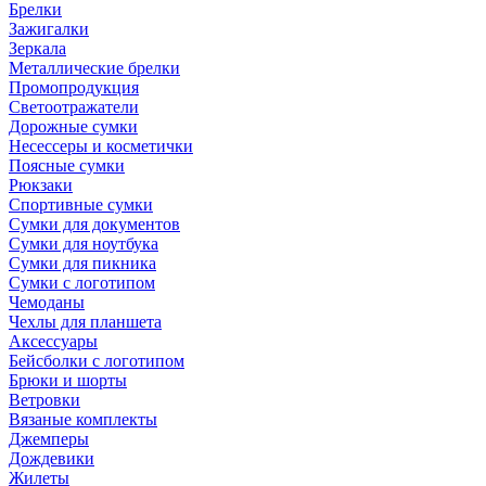
Брелки
Зажигалки
Зеркала
Металлические брелки
Промопродукция
Светоотражатели
Дорожные сумки
Несессеры и косметички
Поясные сумки
Рюкзаки
Спортивные сумки
Сумки для документов
Сумки для ноутбука
Сумки для пикника
Сумки с логотипом
Чемоданы
Чехлы для планшета
Аксессуары
Бейсболки с логотипом
Брюки и шорты
Ветровки
Вязаные комплекты
Джемперы
Дождевики
Жилеты