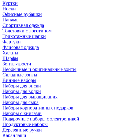
Куртки
Носки
Офисные рубашки
Панамы
Спортивная одежда
Толстовки с логотипом
Трикотажные шапки
Фартуки
Флисовая одежда
Халаты
Шарфы
Зонты-трости
Необычные и оригинальные зонты
Складные зонты
Винные наборы
Наборы для виски
Наборы для водки
Наборы для выращивания
Наборы для сыра
Наборы корпоративных подарков
Наборы с книгами
Подарочные наборы с электроникой
Продуктовые наборы
Деревянные ручки
Карандаши