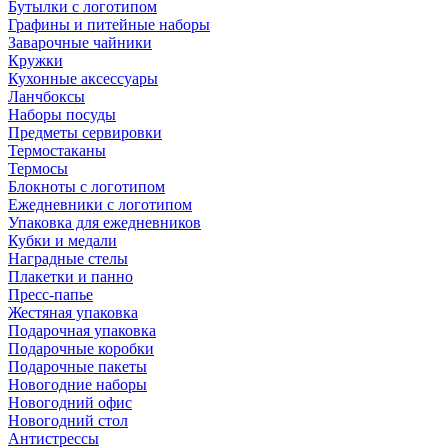
Бутылки с логотипом
Графины и питейные наборы
Заварочные чайники
Кружки
Кухонные аксессуары
Ланчбоксы
Наборы посуды
Предметы сервировки
Термостаканы
Термосы
Блокноты с логотипом
Ежедневники с логотипом
Упаковка для ежедневников
Кубки и медали
Наградные стелы
Плакетки и панно
Пресс-папье
Жестяная упаковка
Подарочная упаковка
Подарочные коробки
Подарочные пакеты
Новогодние наборы
Новогодний офис
Новогодний стол
Антистрессы