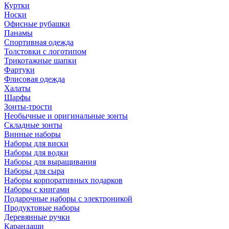
Куртки
Носки
Офисные рубашки
Панамы
Спортивная одежда
Толстовки с логотипом
Трикотажные шапки
Фартуки
Флисовая одежда
Халаты
Шарфы
Зонты-трости
Необычные и оригинальные зонты
Складные зонты
Винные наборы
Наборы для виски
Наборы для водки
Наборы для выращивания
Наборы для сыра
Наборы корпоративных подарков
Наборы с книгами
Подарочные наборы с электроникой
Продуктовые наборы
Деревянные ручки
Карандаши