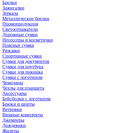
Брелки
Зажигалки
Зеркала
Металлические брелки
Промопродукция
Светоотражатели
Дорожные сумки
Несессеры и косметички
Поясные сумки
Рюкзаки
Спортивные сумки
Сумки для документов
Сумки для ноутбука
Сумки для пикника
Сумки с логотипом
Чемоданы
Чехлы для планшета
Аксессуары
Бейсболки с логотипом
Брюки и шорты
Ветровки
Вязаные комплекты
Джемперы
Дождевики
Жилеты