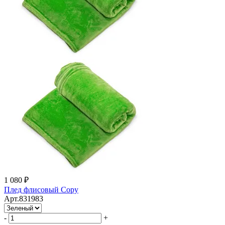
1 080 ₽
Плед флисовый Copy
Арт.831983
-
+