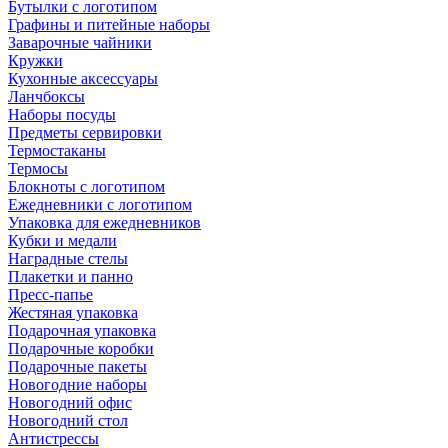
Бутылки с логотипом
Графины и питейные наборы
Заварочные чайники
Кружки
Кухонные аксессуары
Ланчбоксы
Наборы посуды
Предметы сервировки
Термостаканы
Термосы
Блокноты с логотипом
Ежедневники с логотипом
Упаковка для ежедневников
Кубки и медали
Наградные стелы
Плакетки и панно
Пресс-папье
Жестяная упаковка
Подарочная упаковка
Подарочные коробки
Подарочные пакеты
Новогодние наборы
Новогодний офис
Новогодний стол
Антистрессы