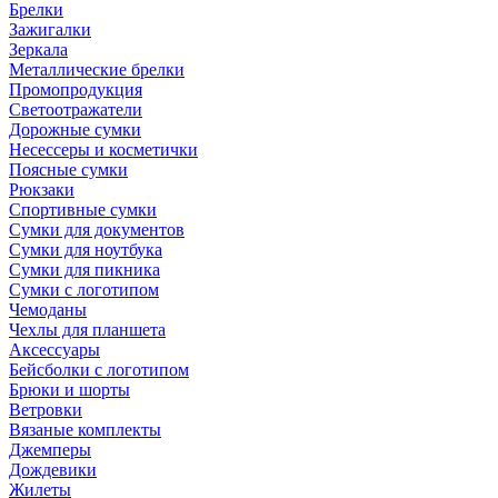
Брелки
Зажигалки
Зеркала
Металлические брелки
Промопродукция
Светоотражатели
Дорожные сумки
Несессеры и косметички
Поясные сумки
Рюкзаки
Спортивные сумки
Сумки для документов
Сумки для ноутбука
Сумки для пикника
Сумки с логотипом
Чемоданы
Чехлы для планшета
Аксессуары
Бейсболки с логотипом
Брюки и шорты
Ветровки
Вязаные комплекты
Джемперы
Дождевики
Жилеты