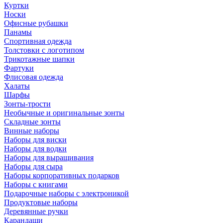
Куртки
Носки
Офисные рубашки
Панамы
Спортивная одежда
Толстовки с логотипом
Трикотажные шапки
Фартуки
Флисовая одежда
Халаты
Шарфы
Зонты-трости
Необычные и оригинальные зонты
Складные зонты
Винные наборы
Наборы для виски
Наборы для водки
Наборы для выращивания
Наборы для сыра
Наборы корпоративных подарков
Наборы с книгами
Подарочные наборы с электроникой
Продуктовые наборы
Деревянные ручки
Карандаши