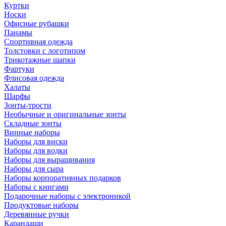
Куртки
Носки
Офисные рубашки
Панамы
Спортивная одежда
Толстовки с логотипом
Трикотажные шапки
Фартуки
Флисовая одежда
Халаты
Шарфы
Зонты-трости
Необычные и оригинальные зонты
Складные зонты
Винные наборы
Наборы для виски
Наборы для водки
Наборы для выращивания
Наборы для сыра
Наборы корпоративных подарков
Наборы с книгами
Подарочные наборы с электроникой
Продуктовые наборы
Деревянные ручки
Карандаши