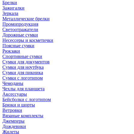
Брелки
Зажигалки
Зеркала
Металлические брелки
Промопродукция
Светоотражатели
Дорожные сумки
Несессеры и косметички
Поясные сумки
Рюкзаки
Спортивные сумки
Сумки для документов
Сумки для ноутбука
Сумки для пикника
Сумки с логотипом
Чемоданы
Чехлы для планшета
Аксессуары
Бейсболки с логотипом
Брюки и шорты
Ветровки
Вязаные комплекты
Джемперы
Дождевики
Жилеты