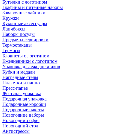
Бутылки с логотипом
Графины и питейные наборы
Заварочные чайники
Кружки
Кухонные аксессуары
Ланчбоксы
Наборы посуды
Предметы сервировки
Термостаканы
Термосы
Блокноты с логотипом
Ежедневники с логотипом
Упаковка для ежедневников
Кубки и медали
Наградные стелы
Плакетки и панно
Пресс-папье
Жестяная упаковка
Подарочная упаковка
Подарочные коробки
Подарочные пакеты
Новогодние наборы
Новогодний офис
Новогодний стол
Антистрессы