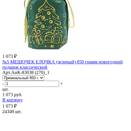
1 073 ₽
№5 МЕШОЧЕК ЕЛОЧКА (зеленый) 850 грамм новогодний
подарок классический
Арт.АиК-83038 (270)_1
-
+
шт.
1 073 руб.
В корзину
1 073 ₽
24349 шт.