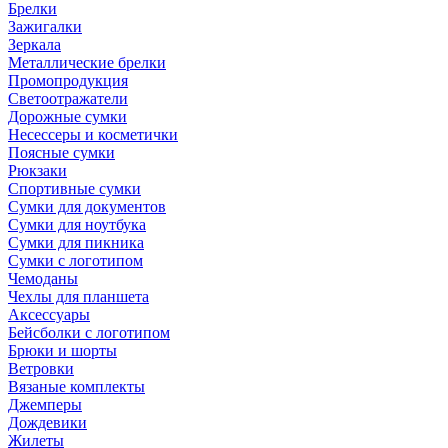
Брелки
Зажигалки
Зеркала
Металлические брелки
Промопродукция
Светоотражатели
Дорожные сумки
Несессеры и косметички
Поясные сумки
Рюкзаки
Спортивные сумки
Сумки для документов
Сумки для ноутбука
Сумки для пикника
Сумки с логотипом
Чемоданы
Чехлы для планшета
Аксессуары
Бейсболки с логотипом
Брюки и шорты
Ветровки
Вязаные комплекты
Джемперы
Дождевики
Жилеты