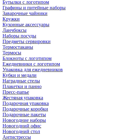
Бутылки с логотипом
Графины и питейные наборы
Заварочные чайники
Кружки
Кухонные аксессуары
Ланчбоксы
Наборы посуды
Предметы сервировки
Термостаканы
Термосы
Блокноты с логотипом
Ежедневники с логотипом
Упаковка для ежедневников
Кубки и медали
Наградные стелы
Плакетки и панно
Пресс-папье
Жестяная упаковка
Подарочная упаковка
Подарочные коробки
Подарочные пакеты
Новогодние наборы
Новогодний офис
Новогодний стол
Антистрессы