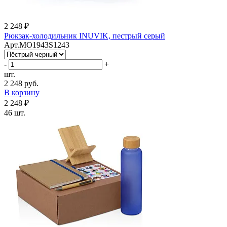
2 248 ₽
Рюкзак-холодильник INUVIK, пестрый серый
Арт.MO1943S1243
-
+
шт.
2 248 руб.
В корзину
2 248 ₽
46 шт.