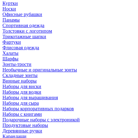
Куртки
Носки
Офисные рубашки
Панамы
Спортивная одежда
Толстовки с логотипом
Трикотажные шапки
Фартуки
Флисовая одежда
Халаты
Шарфы
Зонты-трости
Необычные и оригинальные зонты
Складные зонты
Винные наборы
Наборы для виски
Наборы для водки
Наборы для выращивания
Наборы для сыра
Наборы корпоративных подарков
Наборы с книгами
Подарочные наборы с электроникой
Продуктовые наборы
Деревянные ручки
Карандаши