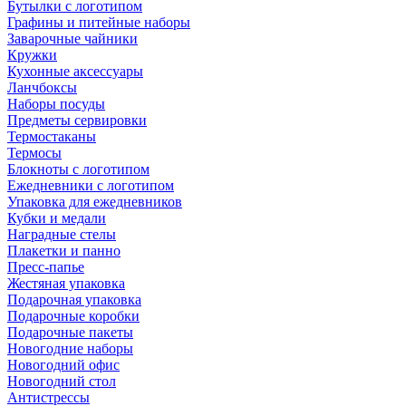
Бутылки с логотипом
Графины и питейные наборы
Заварочные чайники
Кружки
Кухонные аксессуары
Ланчбоксы
Наборы посуды
Предметы сервировки
Термостаканы
Термосы
Блокноты с логотипом
Ежедневники с логотипом
Упаковка для ежедневников
Кубки и медали
Наградные стелы
Плакетки и панно
Пресс-папье
Жестяная упаковка
Подарочная упаковка
Подарочные коробки
Подарочные пакеты
Новогодние наборы
Новогодний офис
Новогодний стол
Антистрессы