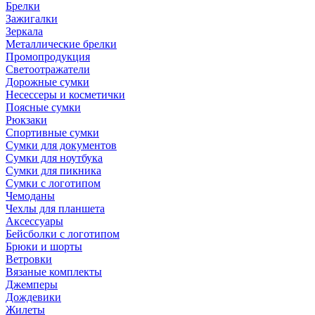
Брелки
Зажигалки
Зеркала
Металлические брелки
Промопродукция
Светоотражатели
Дорожные сумки
Несессеры и косметички
Поясные сумки
Рюкзаки
Спортивные сумки
Сумки для документов
Сумки для ноутбука
Сумки для пикника
Сумки с логотипом
Чемоданы
Чехлы для планшета
Аксессуары
Бейсболки с логотипом
Брюки и шорты
Ветровки
Вязаные комплекты
Джемперы
Дождевики
Жилеты