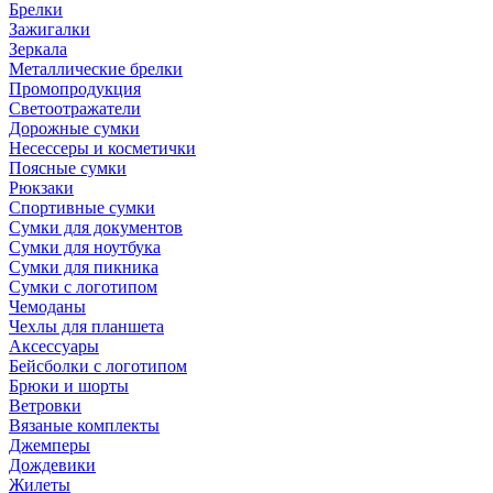
Брелки
Зажигалки
Зеркала
Металлические брелки
Промопродукция
Светоотражатели
Дорожные сумки
Несессеры и косметички
Поясные сумки
Рюкзаки
Спортивные сумки
Сумки для документов
Сумки для ноутбука
Сумки для пикника
Сумки с логотипом
Чемоданы
Чехлы для планшета
Аксессуары
Бейсболки с логотипом
Брюки и шорты
Ветровки
Вязаные комплекты
Джемперы
Дождевики
Жилеты