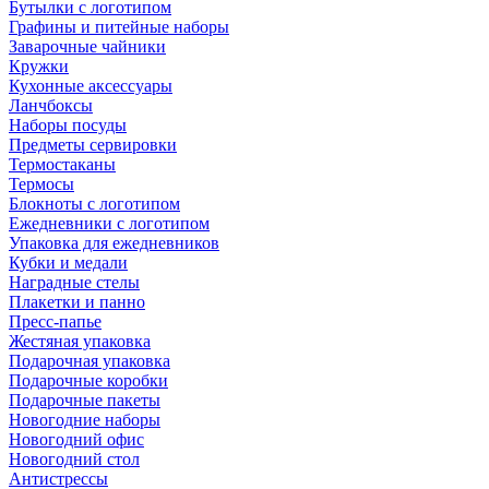
Бутылки с логотипом
Графины и питейные наборы
Заварочные чайники
Кружки
Кухонные аксессуары
Ланчбоксы
Наборы посуды
Предметы сервировки
Термостаканы
Термосы
Блокноты с логотипом
Ежедневники с логотипом
Упаковка для ежедневников
Кубки и медали
Наградные стелы
Плакетки и панно
Пресс-папье
Жестяная упаковка
Подарочная упаковка
Подарочные коробки
Подарочные пакеты
Новогодние наборы
Новогодний офис
Новогодний стол
Антистрессы