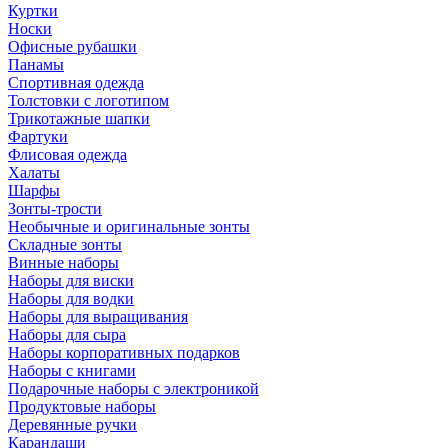
Куртки
Носки
Офисные рубашки
Панамы
Спортивная одежда
Толстовки с логотипом
Трикотажные шапки
Фартуки
Флисовая одежда
Халаты
Шарфы
Зонты-трости
Необычные и оригинальные зонты
Складные зонты
Винные наборы
Наборы для виски
Наборы для водки
Наборы для выращивания
Наборы для сыра
Наборы корпоративных подарков
Наборы с книгами
Подарочные наборы с электроникой
Продуктовые наборы
Деревянные ручки
Карандаши