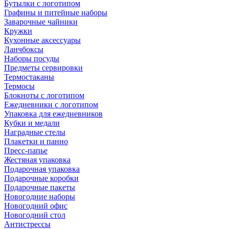
Бутылки с логотипом
Графины и питейные наборы
Заварочные чайники
Кружки
Кухонные аксессуары
Ланчбоксы
Наборы посуды
Предметы сервировки
Термостаканы
Термосы
Блокноты с логотипом
Ежедневники с логотипом
Упаковка для ежедневников
Кубки и медали
Наградные стелы
Плакетки и панно
Пресс-папье
Жестяная упаковка
Подарочная упаковка
Подарочные коробки
Подарочные пакеты
Новогодние наборы
Новогодний офис
Новогодний стол
Антистрессы