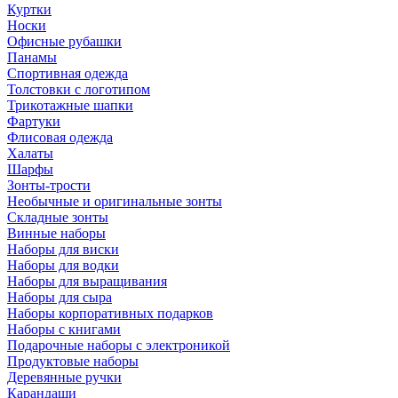
Куртки
Носки
Офисные рубашки
Панамы
Спортивная одежда
Толстовки с логотипом
Трикотажные шапки
Фартуки
Флисовая одежда
Халаты
Шарфы
Зонты-трости
Необычные и оригинальные зонты
Складные зонты
Винные наборы
Наборы для виски
Наборы для водки
Наборы для выращивания
Наборы для сыра
Наборы корпоративных подарков
Наборы с книгами
Подарочные наборы с электроникой
Продуктовые наборы
Деревянные ручки
Карандаши