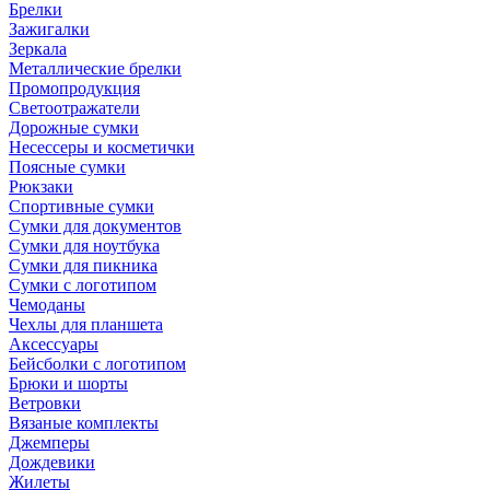
Брелки
Зажигалки
Зеркала
Металлические брелки
Промопродукция
Светоотражатели
Дорожные сумки
Несессеры и косметички
Поясные сумки
Рюкзаки
Спортивные сумки
Сумки для документов
Сумки для ноутбука
Сумки для пикника
Сумки с логотипом
Чемоданы
Чехлы для планшета
Аксессуары
Бейсболки с логотипом
Брюки и шорты
Ветровки
Вязаные комплекты
Джемперы
Дождевики
Жилеты