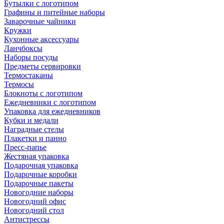
Бутылки с логотипом
Графины и питейные наборы
Заварочные чайники
Кружки
Кухонные аксессуары
Ланчбоксы
Наборы посуды
Предметы сервировки
Термостаканы
Термосы
Блокноты с логотипом
Ежедневники с логотипом
Упаковка для ежедневников
Кубки и медали
Наградные стелы
Плакетки и панно
Пресс-папье
Жестяная упаковка
Подарочная упаковка
Подарочные коробки
Подарочные пакеты
Новогодние наборы
Новогодний офис
Новогодний стол
Антистрессы