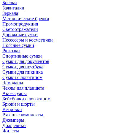
Брелки
Зажигалки
Зеркала
Металлические брелки
Промопродукция
Светоотражатели
Дорожные сумки
Несессеры и косметички
Поясные сумки
Рюкзаки
Спортивные сумки
Сумки для документов
Сумки для ноутбука
Сумки для пикника
Сумки с логотипом
Чемоданы
Чехлы для планшета
Аксессуары
Бейсболки с логотипом
Брюки и шорты
Ветровки
Вязаные комплекты
Джемперы
Дождевики
Жилеты