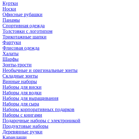
Куртки
Носки
Офисные рубашки
Панамы
Спортивная одежда
Толстовки с логотипом
Трикотажные шапки
Фартуки
Флисовая одежда
Халаты
Шарфы
Зонты-трости
Необычные и оригинальные зонты
Складные зонты
Винные наборы
Наборы для виски
Наборы для водки
Наборы для выращивания
Наборы для сыра
Наборы корпоративных подарков
Наборы с книгами
Подарочные наборы с электроникой
Продуктовые наборы
Деревянные ручки
Карандаши