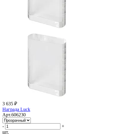
3 635 ₽
Награда Luck
Арт.606230
-
+
шт.