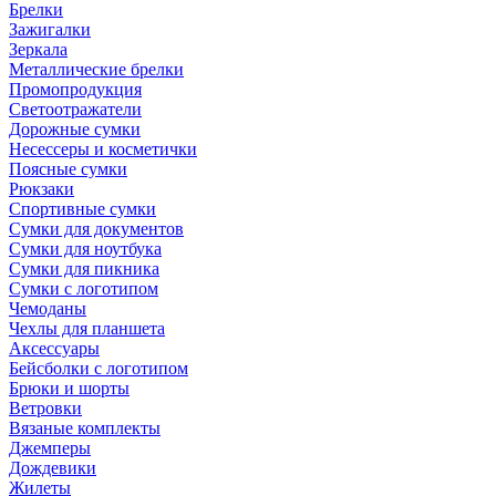
Брелки
Зажигалки
Зеркала
Металлические брелки
Промопродукция
Светоотражатели
Дорожные сумки
Несессеры и косметички
Поясные сумки
Рюкзаки
Спортивные сумки
Сумки для документов
Сумки для ноутбука
Сумки для пикника
Сумки с логотипом
Чемоданы
Чехлы для планшета
Аксессуары
Бейсболки с логотипом
Брюки и шорты
Ветровки
Вязаные комплекты
Джемперы
Дождевики
Жилеты