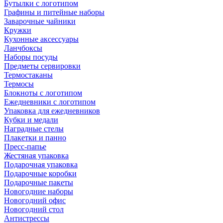
Бутылки с логотипом
Графины и питейные наборы
Заварочные чайники
Кружки
Кухонные аксессуары
Ланчбоксы
Наборы посуды
Предметы сервировки
Термостаканы
Термосы
Блокноты с логотипом
Ежедневники с логотипом
Упаковка для ежедневников
Кубки и медали
Наградные стелы
Плакетки и панно
Пресс-папье
Жестяная упаковка
Подарочная упаковка
Подарочные коробки
Подарочные пакеты
Новогодние наборы
Новогодний офис
Новогодний стол
Антистрессы