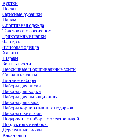
Куртки
Носки
Офисные рубашки
Панамы
Спортивная одежда
Толстовки с логотипом
Трикотажные шапки
Фартуки
Флисовая одежда
Халаты
Шарфы
Зонты-трости
Необычные и оригинальные зонты
Складные зонты
Винные наборы
Наборы для виски
Наборы для водки
Наборы для выращивания
Наборы для сыра
Наборы корпоративных подарков
Наборы с книгами
Подарочные наборы с электроникой
Продуктовые наборы
Деревянные ручки
Карандаши