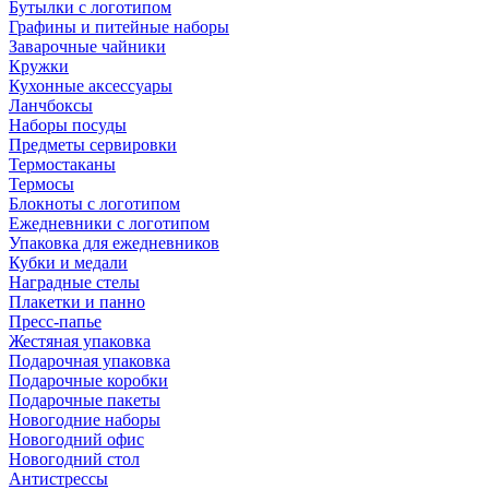
Бутылки с логотипом
Графины и питейные наборы
Заварочные чайники
Кружки
Кухонные аксессуары
Ланчбоксы
Наборы посуды
Предметы сервировки
Термостаканы
Термосы
Блокноты с логотипом
Ежедневники с логотипом
Упаковка для ежедневников
Кубки и медали
Наградные стелы
Плакетки и панно
Пресс-папье
Жестяная упаковка
Подарочная упаковка
Подарочные коробки
Подарочные пакеты
Новогодние наборы
Новогодний офис
Новогодний стол
Антистрессы