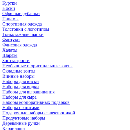
Куртки
Носки
Офисные рубашки
Панамы
Спортивная одежда
Толстовки с логотипом
Трикотажные шапки
Фартуки
Флисовая одежда
Халаты
Шарфы
Зонты-трости
Необычные и оригинальные зонты
Складные зонты
Винные наборы
Наборы для виски
Наборы для водки
Наборы для выращивания
Наборы для сыра
Наборы корпоративных подарков
Наборы с книгами
Подарочные наборы с электроникой
Продуктовые наборы
Деревянные ручки
Карандаши