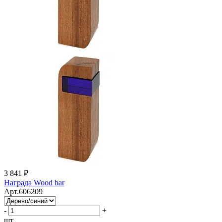
3 841 ₽
Награда Wood bar
Арт.606209
-
+
шт.