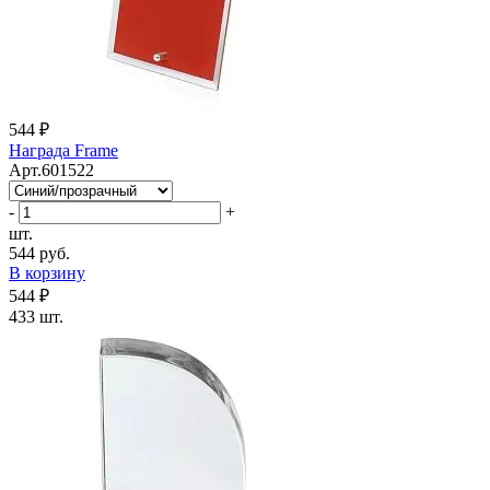
544 ₽
Награда Frame
Арт.601522
-
+
шт.
544 руб.
В корзину
544 ₽
433 шт.