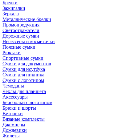
Брелки
Зажигалки
Зеркала
Металлические брелки
Промопродукция
Светоотражатели
Дорожные сумки
Несессеры и косметички
Поясные сумки
Рюкзаки
Спортивные сумки
Сумки для документов
Сумки для ноутбука
Сумки для пикника
Сумки с логотипом
Чемоданы
Чехлы для планшета
Аксессуары
Бейсболки с логотипом
Брюки и шорты
Ветровки
Вязаные комплекты
Джемперы
Дождевики
Жилеты