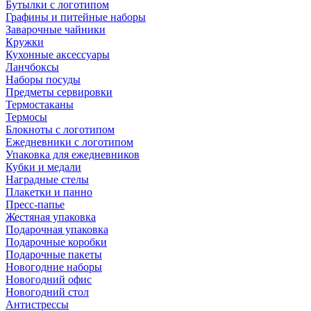
Бутылки с логотипом
Графины и питейные наборы
Заварочные чайники
Кружки
Кухонные аксессуары
Ланчбоксы
Наборы посуды
Предметы сервировки
Термостаканы
Термосы
Блокноты с логотипом
Ежедневники с логотипом
Упаковка для ежедневников
Кубки и медали
Наградные стелы
Плакетки и панно
Пресс-папье
Жестяная упаковка
Подарочная упаковка
Подарочные коробки
Подарочные пакеты
Новогодние наборы
Новогодний офис
Новогодний стол
Антистрессы