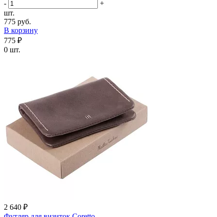
-
+
шт.
775 руб.
В корзину
775 ₽
0 шт.
2 640 ₽
Футляр для визиток Coretto