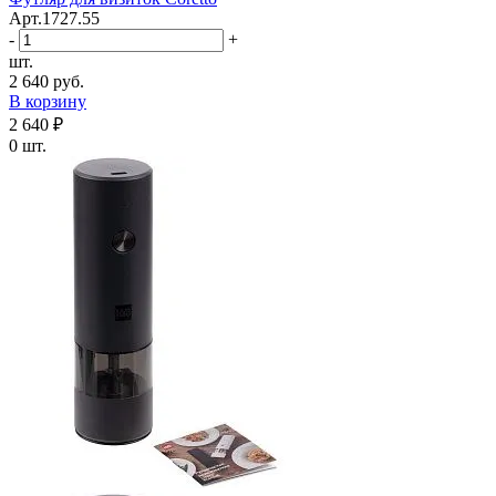
Арт.1727.55
-
+
шт.
2 640 руб.
В корзину
2 640 ₽
0 шт.