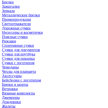
Брелки
Зажигалки
Зеркала
Металлические брелки
Промопродукция
Светоотражатели
Дорожные сумки
Несессеры и косметички
Поясные сумки
Рюкзаки
Спортивные сумки
Сумки для документов
Сумки для ноутбука
Сумки для пикника
Сумки с логотипом
Чемоданы
Чехлы для планшета
Аксессуары
Бейсболки с логотипом
Брюки и шорты
Ветровки
Вязаные комплекты
Джемперы
Дождевики
Жилеты