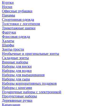
Куртки
Носки
Офисные рубашки
Панамы
Спортивная одежда
Толстовки с логотипом
Трикотажные шапки
Фартуки
Флисовая одежда
Халаты
Шарфы
Зонты-трости
Необычные и оригинальные зонты
Складные зонты
Винные наборы
Наборы для виски
Наборы для водки
Наборы для выращивания
Наборы для сыра
Наборы корпоративных подарков
Наборы с книгами
Подарочные наборы с электроникой
Продуктовые наборы
Деревянные ручки
Карандаши