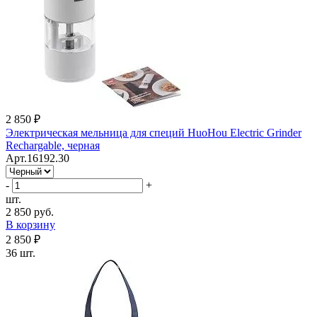
2 850 ₽
Электрическая мельница для специй HuoHou Electric Grinder
Rechargable, черная
Арт.16192.30
-
+
шт.
2 850 руб.
В корзину
2 850 ₽
36 шт.