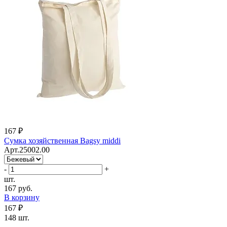
167 ₽
Cумка хозяйственная Bagsy middi
Арт.25002.00
-
+
шт.
167 руб.
В корзину
167 ₽
148 шт.