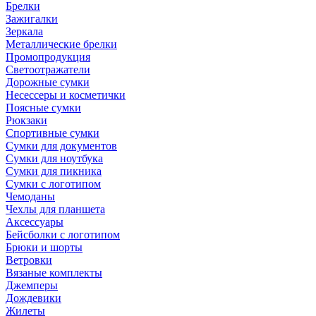
Брелки
Зажигалки
Зеркала
Металлические брелки
Промопродукция
Светоотражатели
Дорожные сумки
Несессеры и косметички
Поясные сумки
Рюкзаки
Спортивные сумки
Сумки для документов
Сумки для ноутбука
Сумки для пикника
Сумки с логотипом
Чемоданы
Чехлы для планшета
Аксессуары
Бейсболки с логотипом
Брюки и шорты
Ветровки
Вязаные комплекты
Джемперы
Дождевики
Жилеты