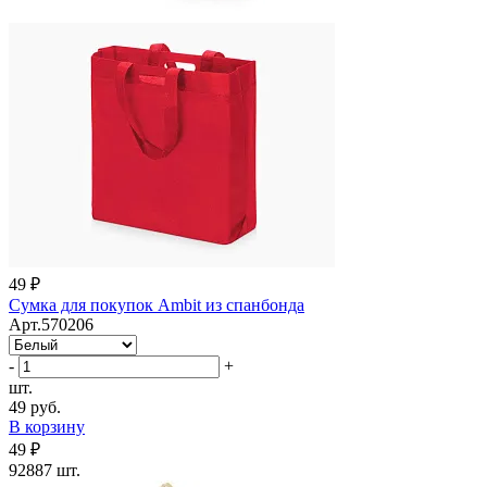
49 ₽
Сумка для покупок Ambit из спанбонда
Арт.570206
-
+
шт.
49 руб.
В корзину
49 ₽
92887 шт.