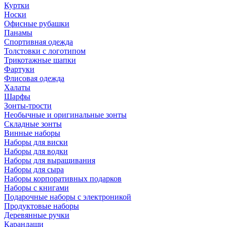
Куртки
Носки
Офисные рубашки
Панамы
Спортивная одежда
Толстовки с логотипом
Трикотажные шапки
Фартуки
Флисовая одежда
Халаты
Шарфы
Зонты-трости
Необычные и оригинальные зонты
Складные зонты
Винные наборы
Наборы для виски
Наборы для водки
Наборы для выращивания
Наборы для сыра
Наборы корпоративных подарков
Наборы с книгами
Подарочные наборы с электроникой
Продуктовые наборы
Деревянные ручки
Карандаши