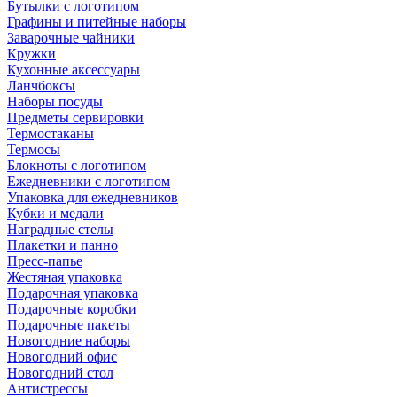
Бутылки с логотипом
Графины и питейные наборы
Заварочные чайники
Кружки
Кухонные аксессуары
Ланчбоксы
Наборы посуды
Предметы сервировки
Термостаканы
Термосы
Блокноты с логотипом
Ежедневники с логотипом
Упаковка для ежедневников
Кубки и медали
Наградные стелы
Плакетки и панно
Пресс-папье
Жестяная упаковка
Подарочная упаковка
Подарочные коробки
Подарочные пакеты
Новогодние наборы
Новогодний офис
Новогодний стол
Антистрессы