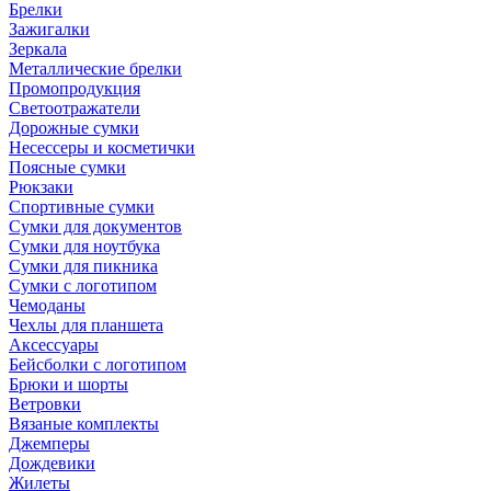
Брелки
Зажигалки
Зеркала
Металлические брелки
Промопродукция
Светоотражатели
Дорожные сумки
Несессеры и косметички
Поясные сумки
Рюкзаки
Спортивные сумки
Сумки для документов
Сумки для ноутбука
Сумки для пикника
Сумки с логотипом
Чемоданы
Чехлы для планшета
Аксессуары
Бейсболки с логотипом
Брюки и шорты
Ветровки
Вязаные комплекты
Джемперы
Дождевики
Жилеты