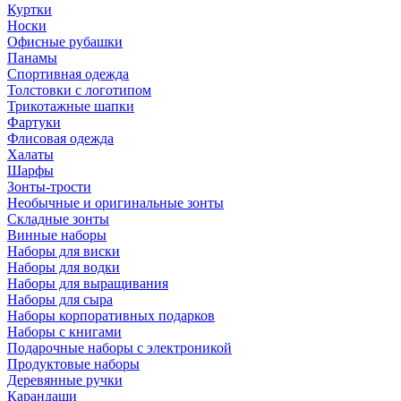
Куртки
Носки
Офисные рубашки
Панамы
Спортивная одежда
Толстовки с логотипом
Трикотажные шапки
Фартуки
Флисовая одежда
Халаты
Шарфы
Зонты-трости
Необычные и оригинальные зонты
Складные зонты
Винные наборы
Наборы для виски
Наборы для водки
Наборы для выращивания
Наборы для сыра
Наборы корпоративных подарков
Наборы с книгами
Подарочные наборы с электроникой
Продуктовые наборы
Деревянные ручки
Карандаши