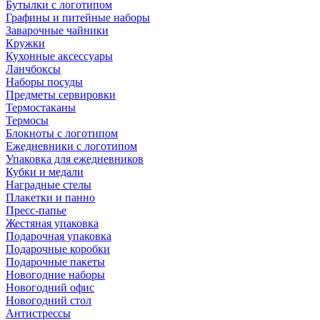
Бутылки с логотипом
Графины и питейные наборы
Заварочные чайники
Кружки
Кухонные аксессуары
Ланчбоксы
Наборы посуды
Предметы сервировки
Термостаканы
Термосы
Блокноты с логотипом
Ежедневники с логотипом
Упаковка для ежедневников
Кубки и медали
Наградные стелы
Плакетки и панно
Пресс-папье
Жестяная упаковка
Подарочная упаковка
Подарочные коробки
Подарочные пакеты
Новогодние наборы
Новогодний офис
Новогодний стол
Антистрессы