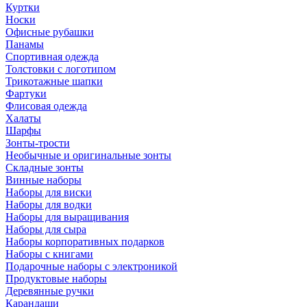
Куртки
Носки
Офисные рубашки
Панамы
Спортивная одежда
Толстовки с логотипом
Трикотажные шапки
Фартуки
Флисовая одежда
Халаты
Шарфы
Зонты-трости
Необычные и оригинальные зонты
Складные зонты
Винные наборы
Наборы для виски
Наборы для водки
Наборы для выращивания
Наборы для сыра
Наборы корпоративных подарков
Наборы с книгами
Подарочные наборы с электроникой
Продуктовые наборы
Деревянные ручки
Карандаши