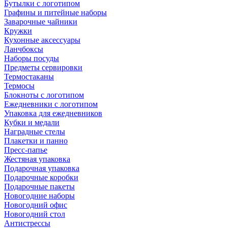
Бутылки с логотипом
Графины и питейные наборы
Заварочные чайники
Кружки
Кухонные аксессуары
Ланчбоксы
Наборы посуды
Предметы сервировки
Термостаканы
Термосы
Блокноты с логотипом
Ежедневники с логотипом
Упаковка для ежедневников
Кубки и медали
Наградные стелы
Плакетки и панно
Пресс-папье
Жестяная упаковка
Подарочная упаковка
Подарочные коробки
Подарочные пакеты
Новогодние наборы
Новогодний офис
Новогодний стол
Антистрессы