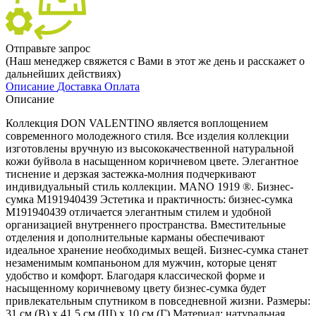
Отправьте запрос
(Наш менеджер свяжется с Вами в этот же день и расскажет о
дальнейших действиях)
Описание
Доставка
Оплата
Описание
Коллекция DON VALENTINO является воплощением
современного молодежного стиля. Все изделия коллекции
изготовлены вручную из высококачественной натуральной
кожи буйвола в насыщенном коричневом цвете. Элегантное
тиснение и дерзкая застежка-молния подчеркивают
индивидуальный стиль коллекции. MANO 1919 ®. Бизнес-
сумка M191940439 Эстетика и практичность: бизнес-сумка
M191940439 отличается элегантным стилем и удобной
организацией внутреннего пространства. Вместительные
отделения и дополнительные карманы обеспечивают
идеальное хранение необходимых вещей. Бизнес-сумка станет
незаменимым компаньоном для мужчин, которые ценят
удобство и комфорт. Благодаря классической форме и
насыщенному коричневому цвету бизнес-сумка будет
привлекательным спутником в повседневной жизни. Размеры:
31 см (В) x 41.5 см (Ш) x 10 см (Г) Материал: натуральная