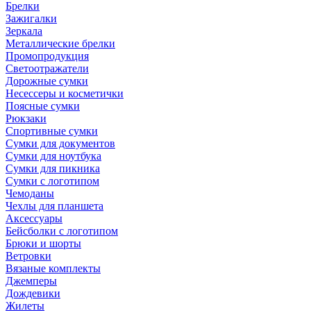
Брелки
Зажигалки
Зеркала
Металлические брелки
Промопродукция
Светоотражатели
Дорожные сумки
Несессеры и косметички
Поясные сумки
Рюкзаки
Спортивные сумки
Сумки для документов
Сумки для ноутбука
Сумки для пикника
Сумки с логотипом
Чемоданы
Чехлы для планшета
Аксессуары
Бейсболки с логотипом
Брюки и шорты
Ветровки
Вязаные комплекты
Джемперы
Дождевики
Жилеты