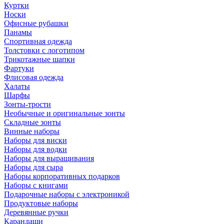
Куртки
Носки
Офисные рубашки
Панамы
Спортивная одежда
Толстовки с логотипом
Трикотажные шапки
Фартуки
Флисовая одежда
Халаты
Шарфы
Зонты-трости
Необычные и оригинальные зонты
Складные зонты
Винные наборы
Наборы для виски
Наборы для водки
Наборы для выращивания
Наборы для сыра
Наборы корпоративных подарков
Наборы с книгами
Подарочные наборы с электроникой
Продуктовые наборы
Деревянные ручки
Карандаши