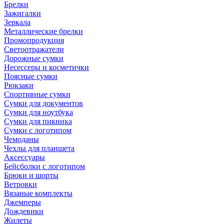
Брелки
Зажигалки
Зеркала
Металлические брелки
Промопродукция
Светоотражатели
Дорожные сумки
Несессеры и косметички
Поясные сумки
Рюкзаки
Спортивные сумки
Сумки для документов
Сумки для ноутбука
Сумки для пикника
Сумки с логотипом
Чемоданы
Чехлы для планшета
Аксессуары
Бейсболки с логотипом
Брюки и шорты
Ветровки
Вязаные комплекты
Джемперы
Дождевики
Жилеты