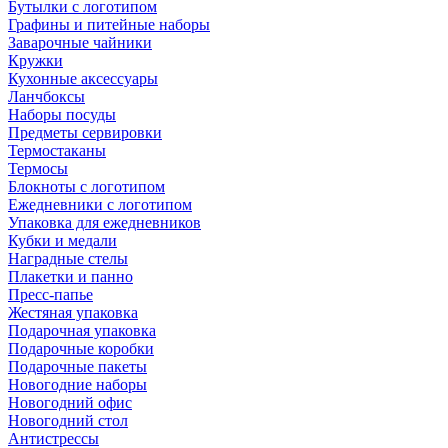
Бутылки с логотипом
Графины и питейные наборы
Заварочные чайники
Кружки
Кухонные аксессуары
Ланчбоксы
Наборы посуды
Предметы сервировки
Термостаканы
Термосы
Блокноты с логотипом
Ежедневники с логотипом
Упаковка для ежедневников
Кубки и медали
Наградные стелы
Плакетки и панно
Пресс-папье
Жестяная упаковка
Подарочная упаковка
Подарочные коробки
Подарочные пакеты
Новогодние наборы
Новогодний офис
Новогодний стол
Антистрессы