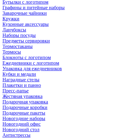
Бутылки с логотипом
Графины и питейные наборы
Заварочные чайники
Кружки
Кухонные аксессуары
Ланчбоксы
Наборы посуды
Предметы сервировки
Термостаканы
Термосы
Блокноты с логотипом
Ежедневники с логотипом
Упаковка для ежедневников
Кубки и медали
Наградные стелы
Плакетки и панно
Пресс-папье
Жестяная упаковка
Подарочная упаковка
Подарочные коробки
Подарочные пакеты
Новогодние наборы
Новогодний офис
Новогодний стол
Антистрессы