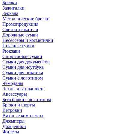
Брелки
Зажигалки
Зеркала
Металлические брелки
Промопродукция
Светоотражатели
Дорожные сумки
Несессеры и косметички
Поясные сумки
Рюкзаки
Спортивные сумки
Сумки для документов
Сумки для ноутбука
Сумки для пикника
Сумки с логотипом
Чемоданы
Чехлы для планшета
Аксессуары
Бейсболки с логотипом
Брюки и шорты
Ветровки
Вязаные комплекты
Джемперы
Дождевики
Жилеты