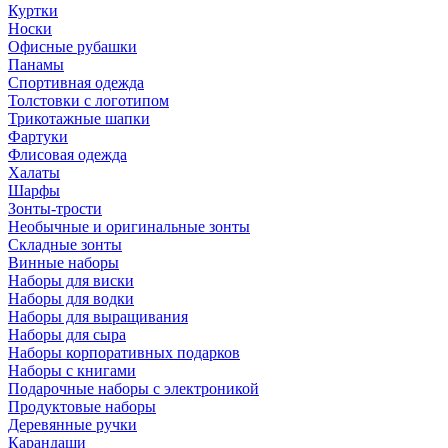
Куртки
Носки
Офисные рубашки
Панамы
Спортивная одежда
Толстовки с логотипом
Трикотажные шапки
Фартуки
Флисовая одежда
Халаты
Шарфы
Зонты-трости
Необычные и оригинальные зонты
Складные зонты
Винные наборы
Наборы для виски
Наборы для водки
Наборы для выращивания
Наборы для сыра
Наборы корпоративных подарков
Наборы с книгами
Подарочные наборы с электроникой
Продуктовые наборы
Деревянные ручки
Карандаши