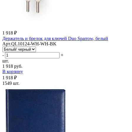
1 918 ₽
Держатель и брелок для ключей Duo Sparrow, белый
Арт.QL10124-WH-WH-BK
-
+
шт.
1 918 руб.
В корзину
1 918 ₽
1549 шт.