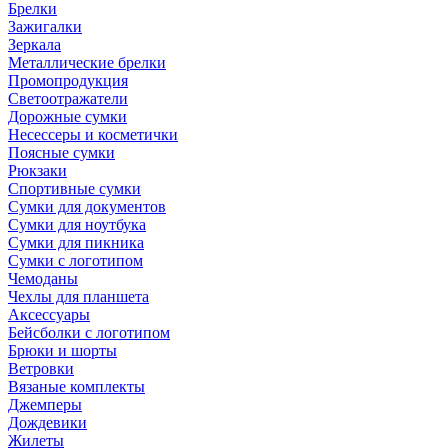
Брелки
Зажигалки
Зеркала
Металлические брелки
Промопродукция
Светоотражатели
Дорожные сумки
Несессеры и косметички
Поясные сумки
Рюкзаки
Спортивные сумки
Сумки для документов
Сумки для ноутбука
Сумки для пикника
Сумки с логотипом
Чемоданы
Чехлы для планшета
Аксессуары
Бейсболки с логотипом
Брюки и шорты
Ветровки
Вязаные комплекты
Джемперы
Дождевики
Жилеты