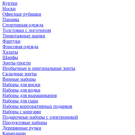
Куртки
Носки
Офисные рубашки
Панамы
Спортивная одежда
Толстовки с логотипом
Трикотажные шапки
Фартуки
Флисовая одежда
Халаты
Шарфы
Зонты-трости
Необычные и оригинальные зонты
Складные зонты
Винные наборы
Наборы для виски
Наборы для водки
Наборы для выращивания
Наборы для сыра
Наборы корпоративных подарков
Наборы с книгами
Подарочные наборы с электроникой
Продуктовые наборы
Деревянные ручки
Карандаши