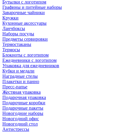
Бутылки с логотипом
Графины и питейные наборы
Заварочные чайники
Кружки
Кухонные аксессуары
Ланчбоксы
Наборы посуды
Предметы сервировки
Термостаканы
Термосы
Блокноты с логотипом
Ежедневники с логотипом
Упаковка для ежедневников
Кубки и медали
Наградные стелы
Плакетки и панно
Пресс-папье
Жестяная упаковка
Подарочная упаковка
Подарочные коробки
Подарочные пакеты
Новогодние наборы
Новогодний офис
Новогодний стол
Антистрессы