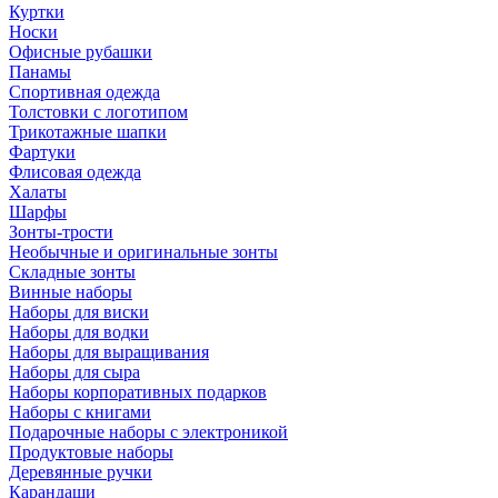
Куртки
Носки
Офисные рубашки
Панамы
Спортивная одежда
Толстовки с логотипом
Трикотажные шапки
Фартуки
Флисовая одежда
Халаты
Шарфы
Зонты-трости
Необычные и оригинальные зонты
Складные зонты
Винные наборы
Наборы для виски
Наборы для водки
Наборы для выращивания
Наборы для сыра
Наборы корпоративных подарков
Наборы с книгами
Подарочные наборы с электроникой
Продуктовые наборы
Деревянные ручки
Карандаши