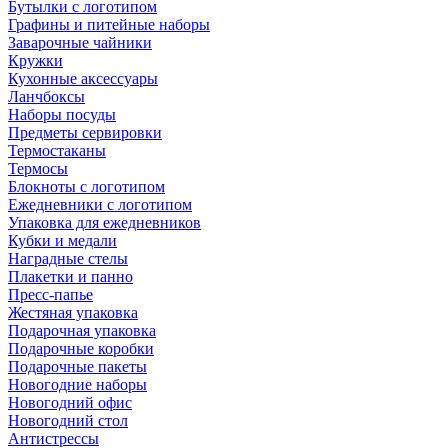
Бутылки с логотипом
Графины и питейные наборы
Заварочные чайники
Кружки
Кухонные аксессуары
Ланчбоксы
Наборы посуды
Предметы сервировки
Термостаканы
Термосы
Блокноты с логотипом
Ежедневники с логотипом
Упаковка для ежедневников
Кубки и медали
Наградные стелы
Плакетки и панно
Пресс-папье
Жестяная упаковка
Подарочная упаковка
Подарочные коробки
Подарочные пакеты
Новогодние наборы
Новогодний офис
Новогодний стол
Антистрессы