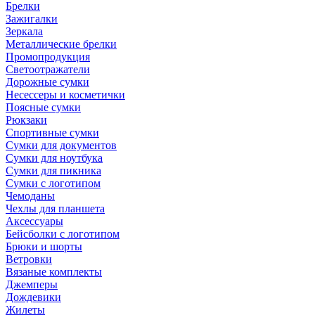
Брелки
Зажигалки
Зеркала
Металлические брелки
Промопродукция
Светоотражатели
Дорожные сумки
Несессеры и косметички
Поясные сумки
Рюкзаки
Спортивные сумки
Сумки для документов
Сумки для ноутбука
Сумки для пикника
Сумки с логотипом
Чемоданы
Чехлы для планшета
Аксессуары
Бейсболки с логотипом
Брюки и шорты
Ветровки
Вязаные комплекты
Джемперы
Дождевики
Жилеты