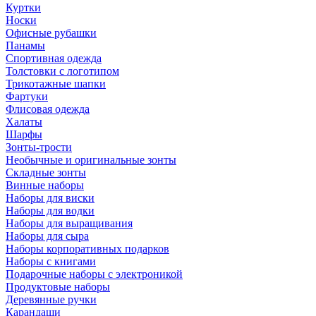
Куртки
Носки
Офисные рубашки
Панамы
Спортивная одежда
Толстовки с логотипом
Трикотажные шапки
Фартуки
Флисовая одежда
Халаты
Шарфы
Зонты-трости
Необычные и оригинальные зонты
Складные зонты
Винные наборы
Наборы для виски
Наборы для водки
Наборы для выращивания
Наборы для сыра
Наборы корпоративных подарков
Наборы с книгами
Подарочные наборы с электроникой
Продуктовые наборы
Деревянные ручки
Карандаши