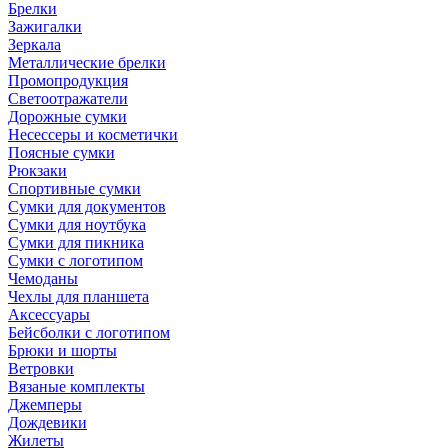
Брелки
Зажигалки
Зеркала
Металлические брелки
Промопродукция
Светоотражатели
Дорожные сумки
Несессеры и косметички
Поясные сумки
Рюкзаки
Спортивные сумки
Сумки для документов
Сумки для ноутбука
Сумки для пикника
Сумки с логотипом
Чемоданы
Чехлы для планшета
Аксессуары
Бейсболки с логотипом
Брюки и шорты
Ветровки
Вязаные комплекты
Джемперы
Дождевики
Жилеты