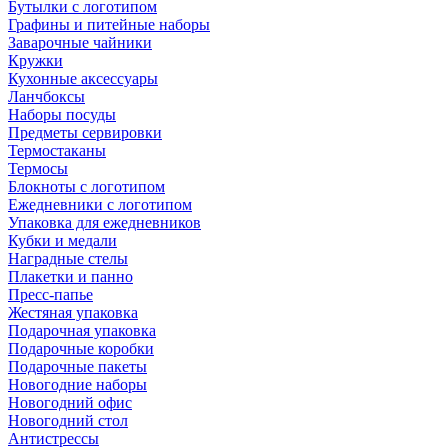
Бутылки с логотипом
Графины и питейные наборы
Заварочные чайники
Кружки
Кухонные аксессуары
Ланчбоксы
Наборы посуды
Предметы сервировки
Термостаканы
Термосы
Блокноты с логотипом
Ежедневники с логотипом
Упаковка для ежедневников
Кубки и медали
Наградные стелы
Плакетки и панно
Пресс-папье
Жестяная упаковка
Подарочная упаковка
Подарочные коробки
Подарочные пакеты
Новогодние наборы
Новогодний офис
Новогодний стол
Антистрессы