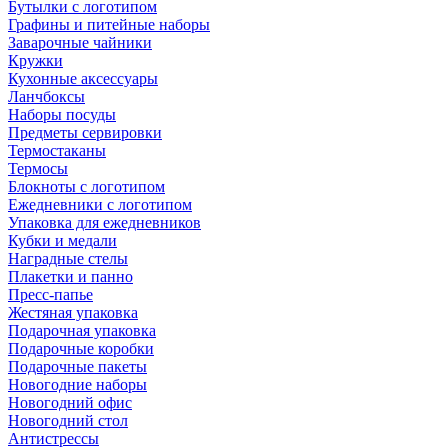
Бутылки с логотипом
Графины и питейные наборы
Заварочные чайники
Кружки
Кухонные аксессуары
Ланчбоксы
Наборы посуды
Предметы сервировки
Термостаканы
Термосы
Блокноты с логотипом
Ежедневники с логотипом
Упаковка для ежедневников
Кубки и медали
Наградные стелы
Плакетки и панно
Пресс-папье
Жестяная упаковка
Подарочная упаковка
Подарочные коробки
Подарочные пакеты
Новогодние наборы
Новогодний офис
Новогодний стол
Антистрессы