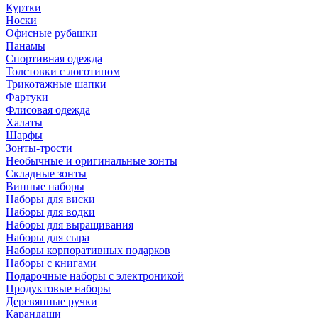
Куртки
Носки
Офисные рубашки
Панамы
Спортивная одежда
Толстовки с логотипом
Трикотажные шапки
Фартуки
Флисовая одежда
Халаты
Шарфы
Зонты-трости
Необычные и оригинальные зонты
Складные зонты
Винные наборы
Наборы для виски
Наборы для водки
Наборы для выращивания
Наборы для сыра
Наборы корпоративных подарков
Наборы с книгами
Подарочные наборы с электроникой
Продуктовые наборы
Деревянные ручки
Карандаши