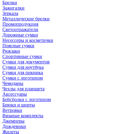
Брелки
Зажигалки
Зеркала
Металлические брелки
Промопродукция
Светоотражатели
Дорожные сумки
Несессеры и косметички
Поясные сумки
Рюкзаки
Спортивные сумки
Сумки для документов
Сумки для ноутбука
Сумки для пикника
Сумки с логотипом
Чемоданы
Чехлы для планшета
Аксессуары
Бейсболки с логотипом
Брюки и шорты
Ветровки
Вязаные комплекты
Джемперы
Дождевики
Жилеты