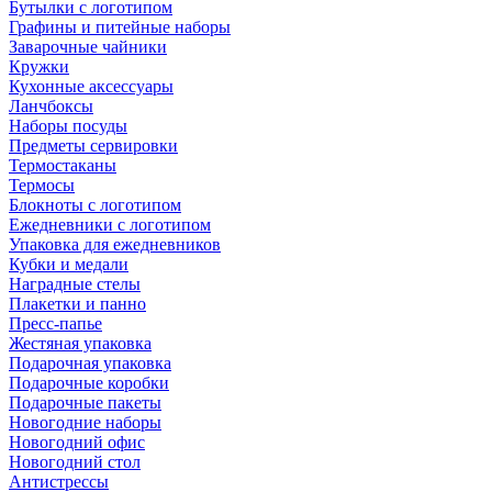
Бутылки с логотипом
Графины и питейные наборы
Заварочные чайники
Кружки
Кухонные аксессуары
Ланчбоксы
Наборы посуды
Предметы сервировки
Термостаканы
Термосы
Блокноты с логотипом
Ежедневники с логотипом
Упаковка для ежедневников
Кубки и медали
Наградные стелы
Плакетки и панно
Пресс-папье
Жестяная упаковка
Подарочная упаковка
Подарочные коробки
Подарочные пакеты
Новогодние наборы
Новогодний офис
Новогодний стол
Антистрессы