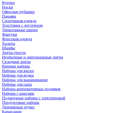
Куртки
Носки
Офисные рубашки
Панамы
Спортивная одежда
Толстовки с логотипом
Трикотажные шапки
Фартуки
Флисовая одежда
Халаты
Шарфы
Зонты-трости
Необычные и оригинальные зонты
Складные зонты
Винные наборы
Наборы для виски
Наборы для водки
Наборы для выращивания
Наборы для сыра
Наборы корпоративных подарков
Наборы с книгами
Подарочные наборы с электроникой
Продуктовые наборы
Деревянные ручки
Карандаши