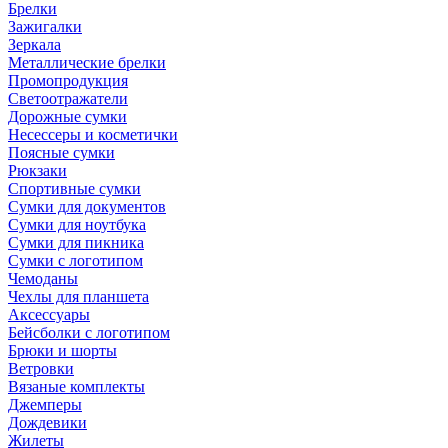
Брелки
Зажигалки
Зеркала
Металлические брелки
Промопродукция
Светоотражатели
Дорожные сумки
Несессеры и косметички
Поясные сумки
Рюкзаки
Спортивные сумки
Сумки для документов
Сумки для ноутбука
Сумки для пикника
Сумки с логотипом
Чемоданы
Чехлы для планшета
Аксессуары
Бейсболки с логотипом
Брюки и шорты
Ветровки
Вязаные комплекты
Джемперы
Дождевики
Жилеты