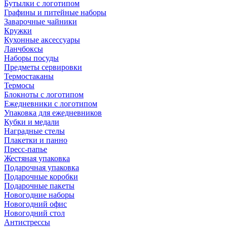
Бутылки с логотипом
Графины и питейные наборы
Заварочные чайники
Кружки
Кухонные аксессуары
Ланчбоксы
Наборы посуды
Предметы сервировки
Термостаканы
Термосы
Блокноты с логотипом
Ежедневники с логотипом
Упаковка для ежедневников
Кубки и медали
Наградные стелы
Плакетки и панно
Пресс-папье
Жестяная упаковка
Подарочная упаковка
Подарочные коробки
Подарочные пакеты
Новогодние наборы
Новогодний офис
Новогодний стол
Антистрессы