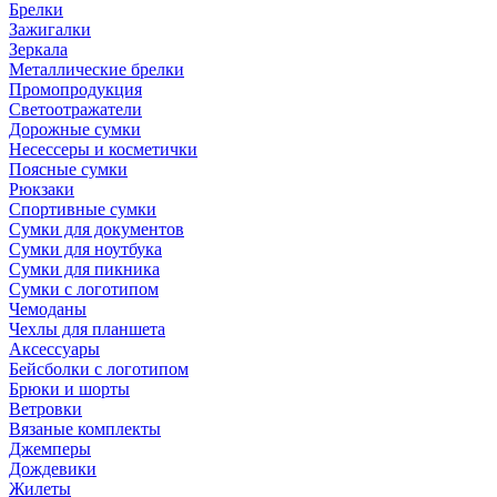
Брелки
Зажигалки
Зеркала
Металлические брелки
Промопродукция
Светоотражатели
Дорожные сумки
Несессеры и косметички
Поясные сумки
Рюкзаки
Спортивные сумки
Сумки для документов
Сумки для ноутбука
Сумки для пикника
Сумки с логотипом
Чемоданы
Чехлы для планшета
Аксессуары
Бейсболки с логотипом
Брюки и шорты
Ветровки
Вязаные комплекты
Джемперы
Дождевики
Жилеты