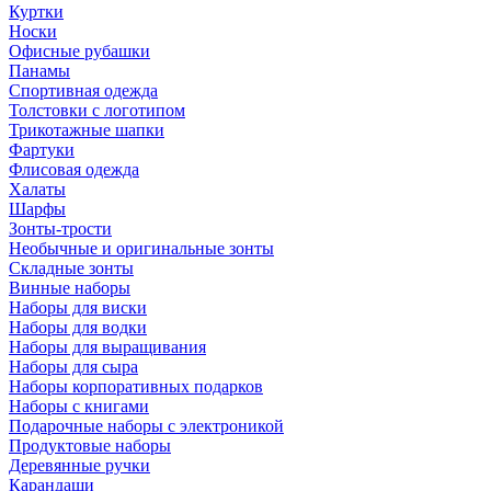
Куртки
Носки
Офисные рубашки
Панамы
Спортивная одежда
Толстовки с логотипом
Трикотажные шапки
Фартуки
Флисовая одежда
Халаты
Шарфы
Зонты-трости
Необычные и оригинальные зонты
Складные зонты
Винные наборы
Наборы для виски
Наборы для водки
Наборы для выращивания
Наборы для сыра
Наборы корпоративных подарков
Наборы с книгами
Подарочные наборы с электроникой
Продуктовые наборы
Деревянные ручки
Карандаши