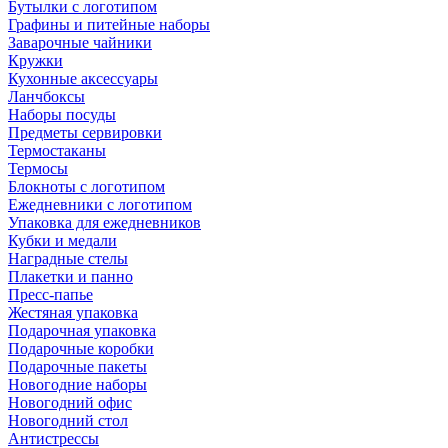
Бутылки с логотипом
Графины и питейные наборы
Заварочные чайники
Кружки
Кухонные аксессуары
Ланчбоксы
Наборы посуды
Предметы сервировки
Термостаканы
Термосы
Блокноты с логотипом
Ежедневники с логотипом
Упаковка для ежедневников
Кубки и медали
Наградные стелы
Плакетки и панно
Пресс-папье
Жестяная упаковка
Подарочная упаковка
Подарочные коробки
Подарочные пакеты
Новогодние наборы
Новогодний офис
Новогодний стол
Антистрессы