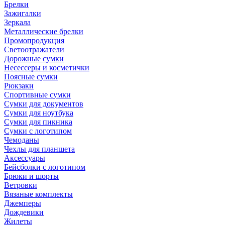
Брелки
Зажигалки
Зеркала
Металлические брелки
Промопродукция
Светоотражатели
Дорожные сумки
Несессеры и косметички
Поясные сумки
Рюкзаки
Спортивные сумки
Сумки для документов
Сумки для ноутбука
Сумки для пикника
Сумки с логотипом
Чемоданы
Чехлы для планшета
Аксессуары
Бейсболки с логотипом
Брюки и шорты
Ветровки
Вязаные комплекты
Джемперы
Дождевики
Жилеты