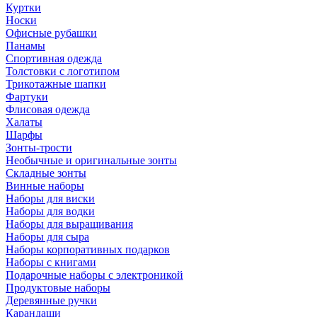
Куртки
Носки
Офисные рубашки
Панамы
Спортивная одежда
Толстовки с логотипом
Трикотажные шапки
Фартуки
Флисовая одежда
Халаты
Шарфы
Зонты-трости
Необычные и оригинальные зонты
Складные зонты
Винные наборы
Наборы для виски
Наборы для водки
Наборы для выращивания
Наборы для сыра
Наборы корпоративных подарков
Наборы с книгами
Подарочные наборы с электроникой
Продуктовые наборы
Деревянные ручки
Карандаши