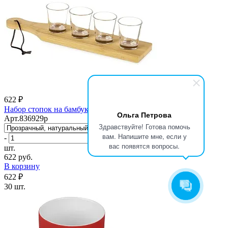
622 ₽
Набор стопок на бамбуковой подставке Shots
Ольга Петрова
Арт.836929p
Здравствуйте! Готова помочь
вам. Напишите мне, если у
-
+
вас появятся вопросы.
шт.
622 руб.
В корзину
622 ₽
30 шт.