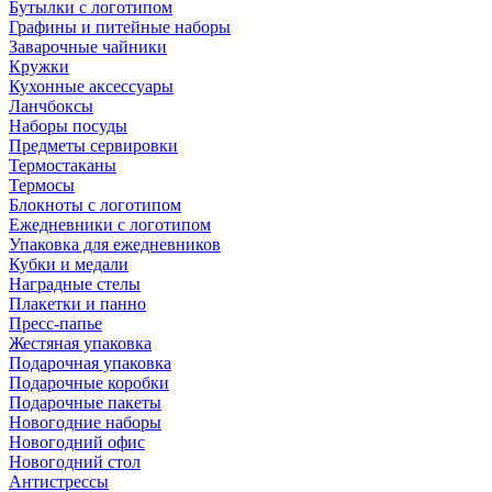
Бутылки с логотипом
Графины и питейные наборы
Заварочные чайники
Кружки
Кухонные аксессуары
Ланчбоксы
Наборы посуды
Предметы сервировки
Термостаканы
Термосы
Блокноты с логотипом
Ежедневники с логотипом
Упаковка для ежедневников
Кубки и медали
Наградные стелы
Плакетки и панно
Пресс-папье
Жестяная упаковка
Подарочная упаковка
Подарочные коробки
Подарочные пакеты
Новогодние наборы
Новогодний офис
Новогодний стол
Антистрессы