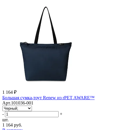
1 164 ₽
Большая сумка-тоут Renew из rPET AWARE™
Арт.101036-001
-
+
шт.
1 164 руб.