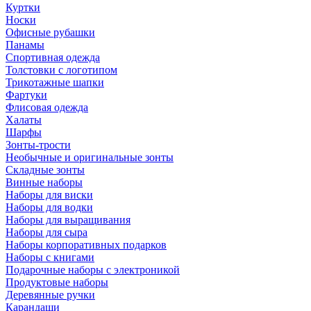
Куртки
Носки
Офисные рубашки
Панамы
Спортивная одежда
Толстовки с логотипом
Трикотажные шапки
Фартуки
Флисовая одежда
Халаты
Шарфы
Зонты-трости
Необычные и оригинальные зонты
Складные зонты
Винные наборы
Наборы для виски
Наборы для водки
Наборы для выращивания
Наборы для сыра
Наборы корпоративных подарков
Наборы с книгами
Подарочные наборы с электроникой
Продуктовые наборы
Деревянные ручки
Карандаши