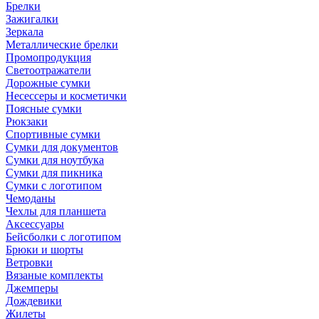
Брелки
Зажигалки
Зеркала
Металлические брелки
Промопродукция
Светоотражатели
Дорожные сумки
Несессеры и косметички
Поясные сумки
Рюкзаки
Спортивные сумки
Сумки для документов
Сумки для ноутбука
Сумки для пикника
Сумки с логотипом
Чемоданы
Чехлы для планшета
Аксессуары
Бейсболки с логотипом
Брюки и шорты
Ветровки
Вязаные комплекты
Джемперы
Дождевики
Жилеты