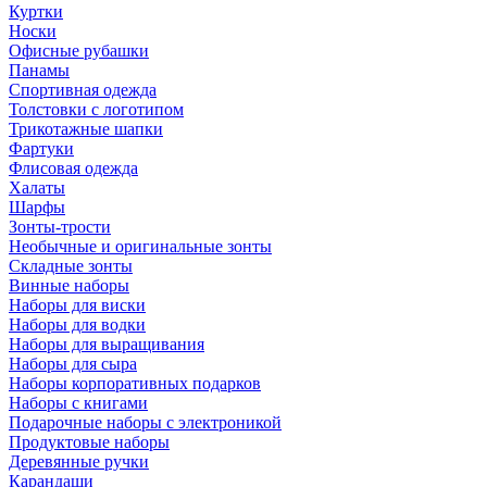
Куртки
Носки
Офисные рубашки
Панамы
Спортивная одежда
Толстовки с логотипом
Трикотажные шапки
Фартуки
Флисовая одежда
Халаты
Шарфы
Зонты-трости
Необычные и оригинальные зонты
Складные зонты
Винные наборы
Наборы для виски
Наборы для водки
Наборы для выращивания
Наборы для сыра
Наборы корпоративных подарков
Наборы с книгами
Подарочные наборы с электроникой
Продуктовые наборы
Деревянные ручки
Карандаши