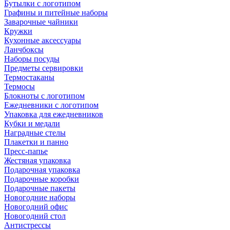
Бутылки с логотипом
Графины и питейные наборы
Заварочные чайники
Кружки
Кухонные аксессуары
Ланчбоксы
Наборы посуды
Предметы сервировки
Термостаканы
Термосы
Блокноты с логотипом
Ежедневники с логотипом
Упаковка для ежедневников
Кубки и медали
Наградные стелы
Плакетки и панно
Пресс-папье
Жестяная упаковка
Подарочная упаковка
Подарочные коробки
Подарочные пакеты
Новогодние наборы
Новогодний офис
Новогодний стол
Антистрессы