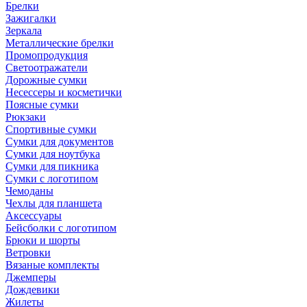
Брелки
Зажигалки
Зеркала
Металлические брелки
Промопродукция
Светоотражатели
Дорожные сумки
Несессеры и косметички
Поясные сумки
Рюкзаки
Спортивные сумки
Сумки для документов
Сумки для ноутбука
Сумки для пикника
Сумки с логотипом
Чемоданы
Чехлы для планшета
Аксессуары
Бейсболки с логотипом
Брюки и шорты
Ветровки
Вязаные комплекты
Джемперы
Дождевики
Жилеты