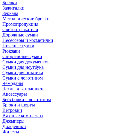
Брелки
Зажигалки
Зеркала
Металлические брелки
Промопродукция
Светоотражатели
Дорожные сумки
Несессеры и косметички
Поясные сумки
Рюкзаки
Спортивные сумки
Сумки для документов
Сумки для ноутбука
Сумки для пикника
Сумки с логотипом
Чемоданы
Чехлы для планшета
Аксессуары
Бейсболки с логотипом
Брюки и шорты
Ветровки
Вязаные комплекты
Джемперы
Дождевики
Жилеты