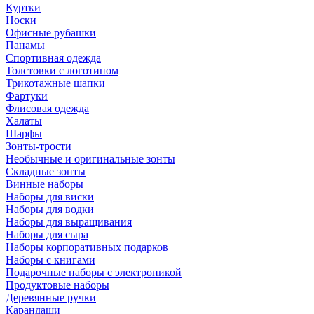
Куртки
Носки
Офисные рубашки
Панамы
Спортивная одежда
Толстовки с логотипом
Трикотажные шапки
Фартуки
Флисовая одежда
Халаты
Шарфы
Зонты-трости
Необычные и оригинальные зонты
Складные зонты
Винные наборы
Наборы для виски
Наборы для водки
Наборы для выращивания
Наборы для сыра
Наборы корпоративных подарков
Наборы с книгами
Подарочные наборы с электроникой
Продуктовые наборы
Деревянные ручки
Карандаши