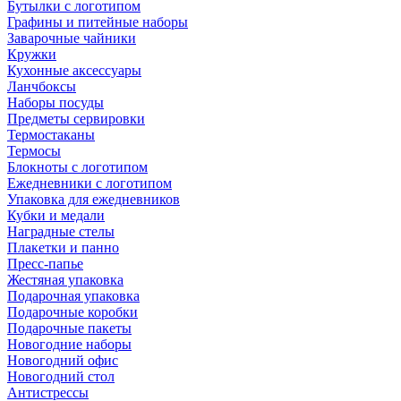
Бутылки с логотипом
Графины и питейные наборы
Заварочные чайники
Кружки
Кухонные аксессуары
Ланчбоксы
Наборы посуды
Предметы сервировки
Термостаканы
Термосы
Блокноты с логотипом
Ежедневники с логотипом
Упаковка для ежедневников
Кубки и медали
Наградные стелы
Плакетки и панно
Пресс-папье
Жестяная упаковка
Подарочная упаковка
Подарочные коробки
Подарочные пакеты
Новогодние наборы
Новогодний офис
Новогодний стол
Антистрессы