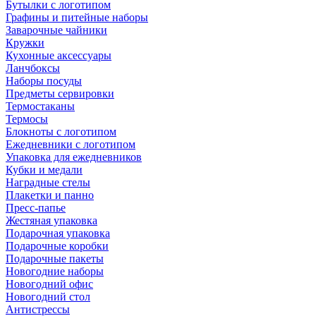
Бутылки с логотипом
Графины и питейные наборы
Заварочные чайники
Кружки
Кухонные аксессуары
Ланчбоксы
Наборы посуды
Предметы сервировки
Термостаканы
Термосы
Блокноты с логотипом
Ежедневники с логотипом
Упаковка для ежедневников
Кубки и медали
Наградные стелы
Плакетки и панно
Пресс-папье
Жестяная упаковка
Подарочная упаковка
Подарочные коробки
Подарочные пакеты
Новогодние наборы
Новогодний офис
Новогодний стол
Антистрессы