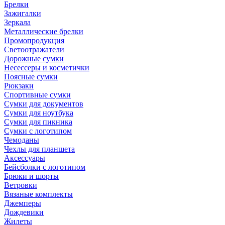
Брелки
Зажигалки
Зеркала
Металлические брелки
Промопродукция
Светоотражатели
Дорожные сумки
Несессеры и косметички
Поясные сумки
Рюкзаки
Спортивные сумки
Сумки для документов
Сумки для ноутбука
Сумки для пикника
Сумки с логотипом
Чемоданы
Чехлы для планшета
Аксессуары
Бейсболки с логотипом
Брюки и шорты
Ветровки
Вязаные комплекты
Джемперы
Дождевики
Жилеты