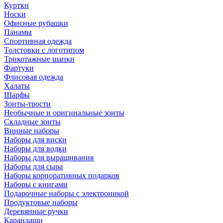
Куртки
Носки
Офисные рубашки
Панамы
Спортивная одежда
Толстовки с логотипом
Трикотажные шапки
Фартуки
Флисовая одежда
Халаты
Шарфы
Зонты-трости
Необычные и оригинальные зонты
Складные зонты
Винные наборы
Наборы для виски
Наборы для водки
Наборы для выращивания
Наборы для сыра
Наборы корпоративных подарков
Наборы с книгами
Подарочные наборы с электроникой
Продуктовые наборы
Деревянные ручки
Карандаши